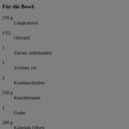
Für die Bowl:
250
g
Langkornreis
4
EL
Olivenöl
1
Zitrone, unbehandelt
1
Zwiebel, rot
2
Knoblauchzehen
250
g
Kirschtomaten
1
Gurke
200
g
Kalamata Oliven