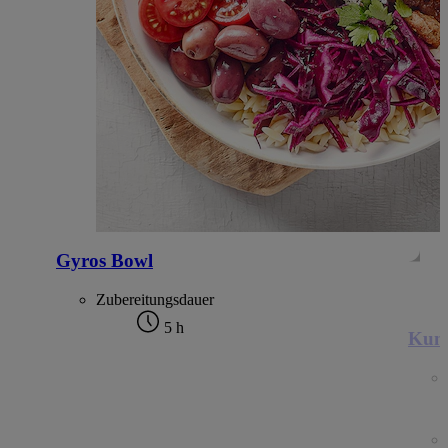
Gyros Bowl
Zubereitungsdauer
5 h
Kung