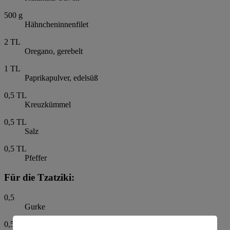
500
g
Hähncheninnenfilet
2
TL
Oregano, gerebelt
1
TL
Paprikapulver, edelsüß
0,5
TL
Kreuzkümmel
0,5
TL
Salz
0,5
TL
Pfeffer
Für die Tzatziki:
0,5
Gurke
0,5
TL