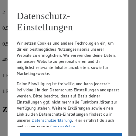
Salz
2
Datenschutz-
Knoblauchzehen
Einstellungen
0,5
Bund
Petersilie, glatt
Wir setzen Cookies und andere Technologien ein, um
0,5
Bund
dir ein bestmögliches Nutzungserlebnis unserer
Schnittlauch
Website zu ermöglichen. Wir verwenden deine Daten,
400
g
um unsere Website zu personalisieren und dir
Joghurt, griechisch
möglichst relevante Inhalte anzubieten, sowie für
Marketingzwecke.
1
EL
Olivenöl
Deine Einwilligung ist freiwillig und kann jederzeit
individuell in den Datenschutz-Einstellungen angepasst
1
Prise
werden. Bitte beachte, dass auf Basis deiner
Pfeffer, frisch gemahlen
Einstellungen ggf. nicht mehr alle Funktionalitäten zur
Verfügung stehen. Weitere Erklärungen sowie einen
Zubereitung
Link zu den Datenschutz-Einstellungen findest du in
unserer
Datenschutzerklärung
. Hier erfährst du auch
Reis gründlich waschen und nach Packungsanleitung in
mehr über unsere
Cookie-Policy
.
ausreichend gesalzenem Wasser mit 1 EL Olivenöl gar
kochen. Von der Herdplatte ziehen und 10 Minuten