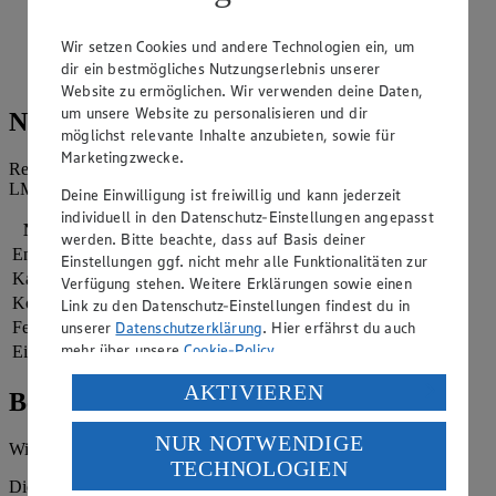
Diese Masse in 70 g Portionen auf ein mit Backpapier
ausgelegtes Blech geben und zu Keksen formen.
Wir setzen Cookies und andere Technologien ein, um
dir ein bestmögliches Nutzungserlebnis unserer
Bei 160-170 °C ca. 20 Minuten backen.
Website zu ermöglichen. Wir verwenden deine Daten,
um unsere Website zu personalisieren und dir
Nährwerte
möglichst relevante Inhalte anzubieten, sowie für
Marketingzwecke.
Referenzmenge für einen durchschnittlichen Erwachsenen laut
LMIV (8.400 kJ/2.000 kcal).
Deine Einwilligung ist freiwillig und kann jederzeit
individuell in den Datenschutz-Einstellungen angepasst
Nährwerte
pro Portion
werden. Bitte beachte, dass auf Basis deiner
Energie
1.872 kj (22 %)
Einstellungen ggf. nicht mehr alle Funktionalitäten zur
Kalorien
447 kcal (22 %)
Verfügung stehen. Weitere Erklärungen sowie einen
Kohlenhydrate
46 g
Link zu den Datenschutz-Einstellungen findest du in
unserer
Datenschutzerklärung
. Hier erfährst du auch
Fett
23 g
mehr über unsere
Cookie-Policy
.
Eiweiß
11 g
Verarbeitung deiner personenbezogenen Daten in den
AKTIVIEREN
Bewertung
USA durch Facebook und YouTube:
NUR NOTWENDIGE
Wenn du auf „Aktivieren“ klickst, willigst du im Sinne
Wie hat es dir geschmeckt?
TECHNOLOGIEN
des Art. 49 Abs. 1 Satz 1 lit. a) DSGVO ein, dass deine
Die Bewertung wird automatisch gespeichert
Daten in den USA verarbeitet werden. Der EuGH sieht