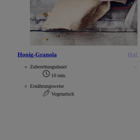
Honig-Granola
Hafe
Zubereitungsdauer
10 min.
Ernährungsweise
Vegetarisch