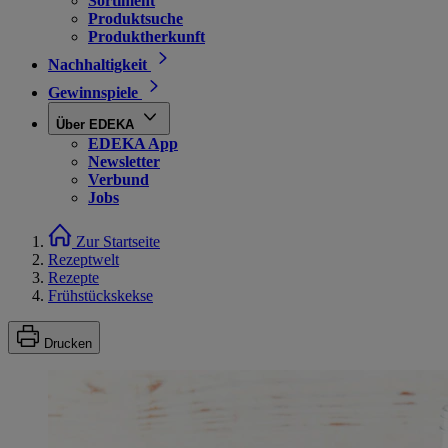
Sortiment
Produktsuche
Produktherkunft
Nachhaltigkeit
Gewinnspiele
Über EDEKA
EDEKA App
Newsletter
Verbund
Jobs
Zur Startseite
Rezeptwelt
Rezepte
Frühstückskekse
Drucken