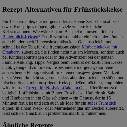
Rezept-Alternativen für Frühstückskekse
Für Leckermäuler, die morgens oder als kleine Zwischenmahlzeit
etwas Knuspriges mögen, gibt es viele weitere köstliche
Kekskreationen. Wie wäre es zum Beispiel mit unseren feinen
Buttermilch-Keksen
? Das Rezept ist denkbar einfach – hier können
auch Kinder nach Herzenslust mitbacken. Genauso leicht und
schnell ist der Teig für die fruchtig-nussigen
Mürbeteigkekse mit
Cranberry
zubereitet. Sie finden nicht nur am Morgen, sondern auch
bei Kindergeburtstagen oder in der Adventszeit bei der ganzen
Familie Anklang. Tipps: Vergiss beim Genuss der köstlichen Kekse
nicht, genügend zu trinken. Insbesondere morgens gehört eine
ausreichende Flüssigkeitszufuhr zu einer ausgewogenen Mahlzeit
dazu. Wenn du nicht so gerne backst, aber dennoch einen süßen und
frischen Snack mit knusprigem Keks genießen möchtest, empfehlen
wir dir unser
Rezept für No-bake-Cake im Glas
. Hierfür musst du
lediglich Löffelbiskuits mit Butter, Frischkäse, Haferdrink, Sahne
und Himbeeren in ein Glas schichten – ein Genuss, der in 15
Minuten fertig ist und sich auch als Idee für ein
süßes Frühstück
eignet! In einem Weck- oder Marmeladenglas mit Deckel zubereitet,
lässt sich der Snack auch problemlos ins Büro mitnehmen.
Ähnliche Rezepte