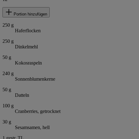
Portion hinzufügen
250
g
Haferflocken
250
g
Dinkelmehl
50
g
Kokosraspeln
240
g
Sonnenblumenkerne
50
g
Datteln
100
g
Cranberries, getrocknet
30
g
Sesamsamen, hell
1
gestr. TL