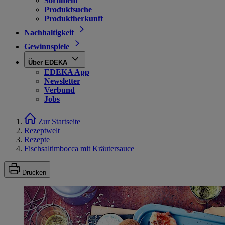
Sortiment
Produktsuche
Produktherkunft
Nachhaltigkeit
Gewinnspiele
Über EDEKA
EDEKA App
Newsletter
Verbund
Jobs
Zur Startseite
Rezeptwelt
Rezepte
Fischsaltimbocca mit Kräutersauce
Drucken