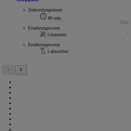
Zubereitungsdauer
80 min.
Spag
Ernährungsweise
Glutenfrei
Ernährungsweise
Laktosefrei