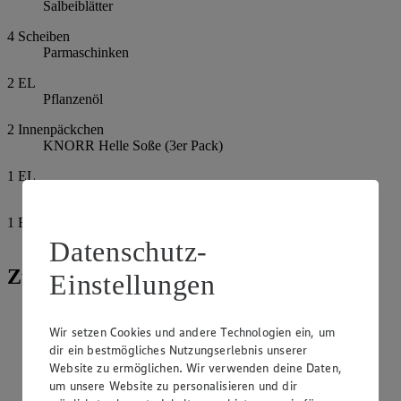
Salbeiblätter
4
Scheiben
Parmaschinken
2
EL
Pflanzenöl
2
Innenpäckchen
KNORR Helle Soße (3er Pack)
1
EL
Petersilie, glatt, fein gehackt
1
EL
Schnittlauchröllchen
Datenschutz-
Zubereitung
Einstellungen
Tiefgekühlte Rotbarschfilets auftauen lassen, abspülen und
trocken tupfen. Mit Pfeffer würzen und jedes Filet mit 2
Wir setzen Cookies und andere Technologien ein, um
Salbeiblättern belegen. Parmaschinkenscheiben der Länge
dir ein bestmögliches Nutzungserlebnis unserer
nach halbieren. Filets mit je 2 Parmaschinkenstreifen
Website zu ermöglichen. Wir verwenden deine Daten,
umwickeln.
um unsere Website zu personalisieren und dir