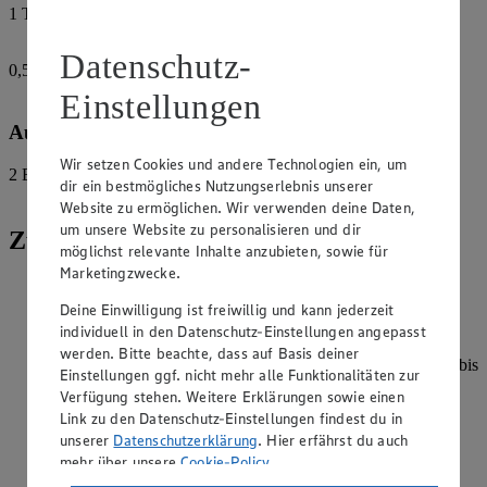
1
TL
Salz
Datenschutz-
0,5
TL
Cayennepfeffer
Einstellungen
Außerdem:
Wir setzen Cookies und andere Technologien ein, um
2
EL
dir ein bestmögliches Nutzungserlebnis unserer
Pflanzenöl, zum Arbeiten
Website zu ermöglichen. Wir verwenden deine Daten,
um unsere Website zu personalisieren und dir
Zubereitung
möglichst relevante Inhalte anzubieten, sowie für
Marketingzwecke.
Zwiebel und Knoblauchzehen pellen und sehr fein reiben.
Petersilie waschen, trocken schütteln und sehr fein hacken.
Deine Einwilligung ist freiwillig und kann jederzeit
Hackfleisch in eine Schüssel geben und mit Zwiebel,
individuell in den Datenschutz-Einstellungen angepasst
Knoblauch, Petersilie, Ei und den Gewürzen vermengen.
werden. Bitte beachte, dass auf Basis deiner
Dabei nach und nach 70-80 ml eiskaltes Wasser einkneten, bis
Einstellungen ggf. nicht mehr alle Funktionalitäten zur
eine klebrige, kompakte Masse entsteht. Die
Verfügung stehen. Weitere Erklärungen sowie einen
Hackfleischmasse für 20 Minuten im Kühlschrank ziehen
Link zu den Datenschutz-Einstellungen findest du in
lassen.
unserer
Datenschutzerklärung
. Hier erfährst du auch
Airfryer auf 190 Grad vorheizen.
mehr über unsere
Cookie-Policy
.