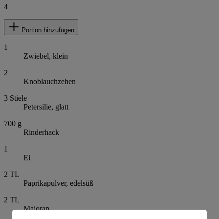
4
Portion hinzufügen
1
Zwiebel, klein
2
Knoblauchzehen
3
Stiele
Petersilie, glatt
700
g
Rinderhack
1
Ei
2
TL
Paprikapulver, edelsüß
2
TL
Majoran