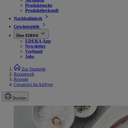
Sortiment
Produktsuche
Produktherkunft
Nachhaltigkeit
Gewinnspiele
Über EDEKA
EDEKA App
Newsletter
Verbund
Jobs
Zur Startseite
Rezeptwelt
Rezepte
Cevapcici im Airfryer
Drucken