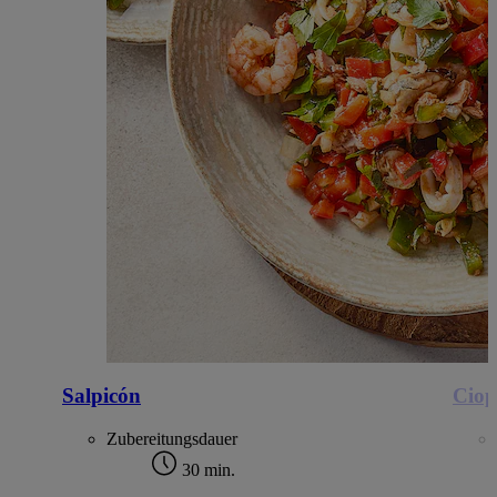
Salpicón
Ciop
Zubereitungsdauer
30 min.