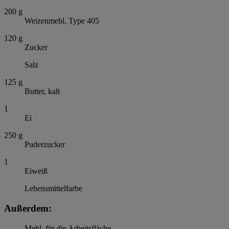
200
g
Weizenmehl, Type 405
120
g
Zucker
Salz
125
g
Butter, kalt
1
Ei
250
g
Puderzucker
1
Eiweiß
Lebensmittelfarbe
Außerdem:
Mehl, für die Arbeitsfläche