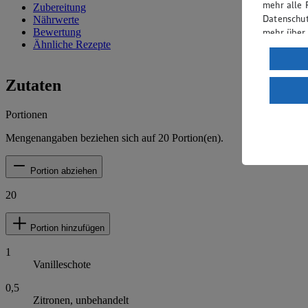
mehr alle 
Zubereitung
Datenschut
Nährwerte
mehr über
Bewertung
Ähnliche Rezepte
Verarbeit
Wenn du au
Zutaten
ein, dass 
einem nach
Portionen
Risiko ein
Mengenangaben beziehen sich auf
20
Portion(en).
Informatio
Portion abziehen
20
Portion hinzufügen
1
Vanilleschote
0,5
Zitronen, unbehandelt