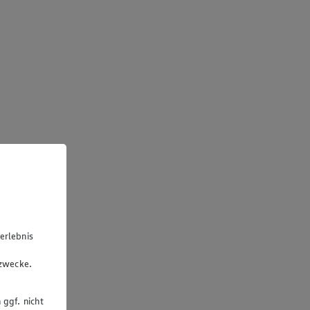
erlebnis
u
gzwecke.
 ggf. nicht