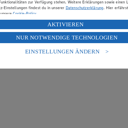
Funktionalitäten zur Verfügung stehen. Weitere Erklärungen sowie einen L
z-Einstellungen findest du in unserer
Datenschutzerklärung
. Hier erfährs
 unsere
Cookie-Policy
.
ung deiner personenbezogenen Daten in den USA durch Facebook und Yo
AKTIVIEREN
f „Aktivieren“ klickst, willigst du im Sinne des Art. 49 Abs. 1 Satz 1 lit
NUR NOTWENDIGE TECHNOLOGIEN
deine Daten in den USA verarbeitet werden. Der EuGH sieht die USA als 
 europäischen Standards nicht angemessenen Datenschutzniveau an. Es b
es Zugriffs durch US-amerikanische Behörden.
EINSTELLUNGEN ÄNDERN
nen zum Herausgeber der Seite findest du im
Impressum