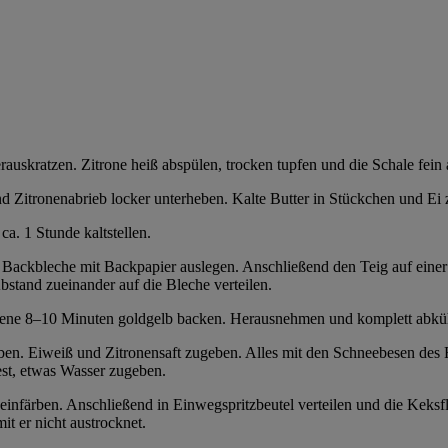
auskratzen. Zitrone heiß abspülen, trocken tupfen und die Schale fein a
nd Zitronenabrieb locker unterheben. Kalte Butter in Stückchen und E
ca. 1 Stunde kaltstellen.
ackbleche mit Backpapier auslegen. Anschließend den Teig auf einer l
stand zueinander auf die Bleche verteilen.
hiene 8–10 Minuten goldgelb backen. Herausnehmen und komplett abküh
ben. Eiweiß und Zitronensaft zugeben. Alles mit den Schneebesen des R
fest, etwas Wasser zugeben.
 einfärben. Anschließend in Einwegspritzbeutel verteilen und die Keksf
it er nicht austrocknet.