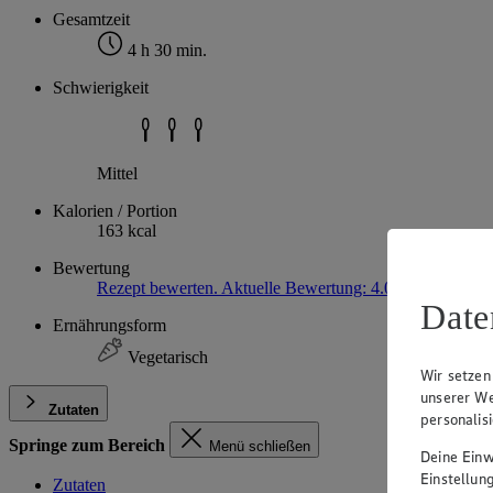
Gesamtzeit
4 h 30 min.
Schwierigkeit
Mittel
Kalorien / Portion
163 kcal
Bewertung
Rezept bewerten. Aktuelle Bewertung: 4.0
4
(4)
4.0 von 
Date
Ernährungsform
Vegetarisch
Wir setzen
unserer We
Zutaten
personalis
Springe zum Bereich
Menü schließen
Deine Einwi
Einstellun
Zutaten