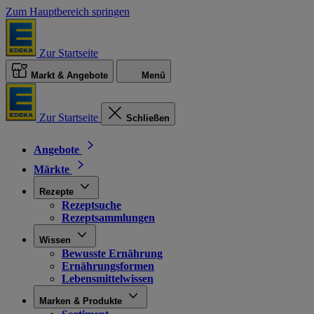
Zum Hauptbereich springen
Zur Startseite
Markt & Angebote
Menü
Zur Startseite
Schließen
Angebote
Märkte
Rezepte
Rezeptsuche
Rezeptsammlungen
Wissen
Bewusste Ernährung
Ernährungsformen
Lebensmittelwissen
Marken & Produkte