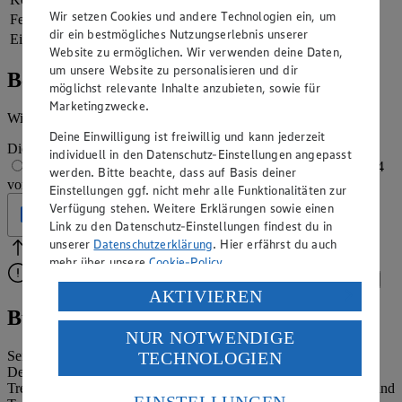
Wir setzen Cookies und andere Technologien ein, um
Fett
7 g
dir ein bestmögliches Nutzungserlebnis unserer
Eiweiß
7 g
Website zu ermöglichen. Wir verwenden deine Daten,
um unsere Website zu personalisieren und dir
Bewertung
möglichst relevante Inhalte anzubieten, sowie für
Marketingzwecke.
Wie hat es dir geschmeckt?
Deine Einwilligung ist freiwillig und kann jederzeit
Die Bewertung wird automatisch gespeichert
individuell in den Datenschutz-Einstellungen angepasst
1 von 5 Sternen
2 von 5 Sternen
3 von 5 Sternen
4
werden. Bitte beachte, dass auf Basis deiner
von 5 Sternen
5 von 5 Sternen
Einstellungen ggf. nicht mehr alle Funktionalitäten zur
Verfügung stehen. Weitere Erklärungen sowie einen
Geprüft
Link zu den Datenschutz-Einstellungen findest du in
unserer
Datenschutzerklärung
. Hier erfährst du auch
Bitte Pfeile benutzen
Vielen Dank für deine Bewertung.
mehr über unsere
Cookie-Policy
.
Bitte wähle eine Bewertung aus, um fortzufahren.
Bewerten
Verarbeitung deiner personenbezogenen Daten in den
AKTIVIEREN
USA durch Facebook und YouTube:
Bubble Tea trifft Erdbeer-Shake
NUR NOTWENDIGE
Wenn du auf „Aktivieren“ klickst, willigst du im Sinne
TECHNOLOGIEN
Seit ein paar Monaten feiert der Bubble Tea aus Taiwan in
des Art. 49 Abs. 1 Satz 1 lit. a) DSGVO ein, dass deine
Deutschland sein Revival! Dabei handelt es sich um ein
Daten in den USA verarbeitet werden. Der EuGH sieht
Trendgetränk, das mit Schwarz- oder Grüntee, Fruchtsaft, Milch und
die USA als Land mit einem nach europäischen