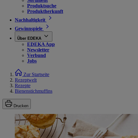
Sortiment
Produktsuche
Produktherkunft
Nachhaltigkeit
Gewinnspiele
Über EDEKA
EDEKA App
Newsletter
Verbund
Jobs
Zur Startseite
Rezeptwelt
Rezepte
Bienenstichmuffins
Drucken