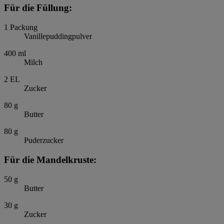
Für die Füllung:
1
Packung
Vanillepuddingpulver
400
ml
Milch
2
EL
Zucker
80
g
Butter
80
g
Puderzucker
Für die Mandelkruste:
50
g
Butter
30
g
Zucker