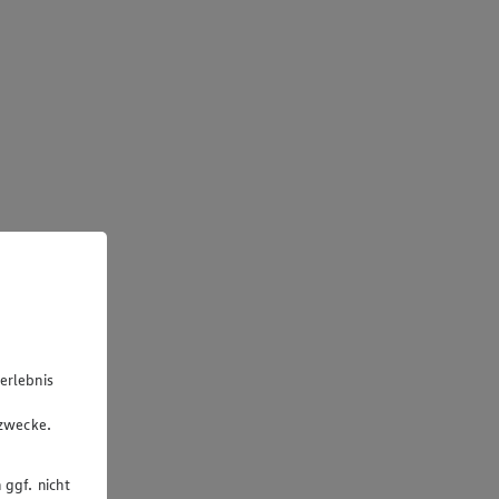
erlebnis
u
gzwecke.
 ggf. nicht