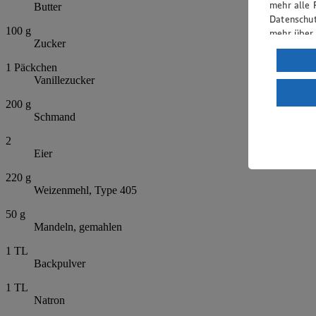
mehr alle 
Butter
Datenschut
100
g
mehr über
Zucker
Verarbeit
1
Päckchen
Vanillezucker
Wenn du au
ein, dass 
200
g
einem nach
Schmand
Risiko ein
2
Informatio
Eier
220
g
Weizenmehl, Type 405
50
g
Mandeln, gemahlen
1
TL
Backpulver
1
TL
Natron