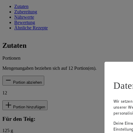
Zutaten
Zubereitung
Nährwerte
Bewertung
Ähnliche Rezepte
Zutaten
Portionen
Mengenangaben beziehen sich auf
12
Portion(en).
Date
Portion abziehen
12
Wir setzen
unserer We
Portion hinzufügen
personalis
Für den Teig:
Deine Einwi
Einstellun
125
g