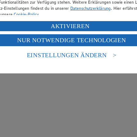
Funktionalitäten zur Verfügung stehen. Weitere Erklärungen sowie einen L
z-Einstellungen findest du in unserer
Datenschutzerklärung
. Hier erfährs
 unsere
Cookie-Policy
.
ung deiner personenbezogenen Daten in den USA durch Facebook und Yo
AKTIVIEREN
f „Aktivieren“ klickst, willigst du im Sinne des Art. 49 Abs. 1 Satz 1 lit
NUR NOTWENDIGE TECHNOLOGIEN
deine Daten in den USA verarbeitet werden. Der EuGH sieht die USA als 
 europäischen Standards nicht angemessenen Datenschutzniveau an. Es b
es Zugriffs durch US-amerikanische Behörden.
EINSTELLUNGEN ÄNDERN
nen zum Herausgeber der Seite findest du im
Impressum