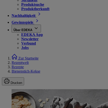
Sortiment
Produktsuche
Produktherkunft
Nachhaltigkeit
Gewinnspiele
Über EDEKA
EDEKA App
Newsletter
Verbund
Jobs
Zur Startseite
Rezeptwelt
Rezepte
Bienenstich-Kekse
Drucken