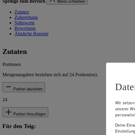
Springe zum Bereich
Menü schließen
Zutaten
Zubereitung
Nährwerte
Bewertung
Ähnliche Rezepte
Zutaten
Portionen
Mengenangaben beziehen sich auf
24
Portion(en).
Date
Portion abziehen
24
Wir setzen
unserer We
Portion hinzufügen
personalis
Deine Einwi
Für den Teig:
Einstellun