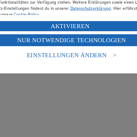
Funktionalitäten zur Verfügung stehen. Weitere Erklärungen sowie einen L
z-Einstellungen findest du in unserer
Datenschutzerklärung
. Hier erfährs
 unsere
Cookie-Policy
.
ung deiner personenbezogenen Daten in den USA durch Facebook und Yo
AKTIVIEREN
f „Aktivieren“ klickst, willigst du im Sinne des Art. 49 Abs. 1 Satz 1 lit
NUR NOTWENDIGE TECHNOLOGIEN
deine Daten in den USA verarbeitet werden. Der EuGH sieht die USA als 
 europäischen Standards nicht angemessenen Datenschutzniveau an. Es b
es Zugriffs durch US-amerikanische Behörden.
EINSTELLUNGEN ÄNDERN
nen zum Herausgeber der Seite findest du im
Impressum