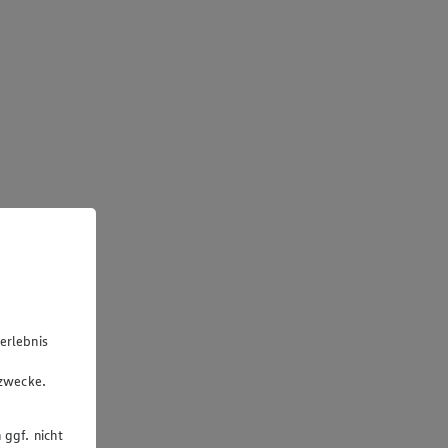
erlebnis
u
gzwecke.
 ggf. nicht