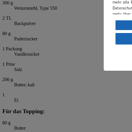
mehr alle 
300
g
Datenschut
Weizenmehl, Type 550
mehr über
2
TL
Backpulver
Verarbeit
80
g
Wenn du au
Puderzucker
ein, dass 
einem nach
1
Packung
Risiko ein
Vanillezucker
Informatio
1
Prise
Salz
200
g
Butter, kalt
1
Ei
Für das Topping:
80
g
Butter