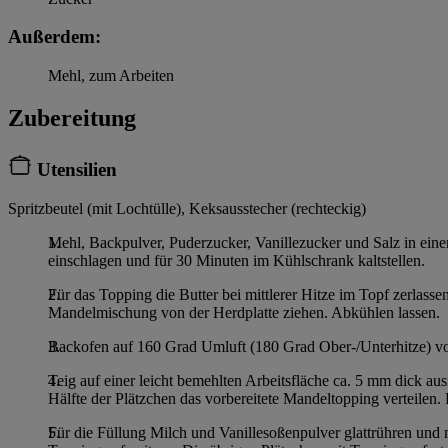
Außerdem:
Mehl, zum Arbeiten
Zubereitung
Utensilien
Spritzbeutel (mit Lochtülle), Keksausstecher (rechteckig)
Mehl, Backpulver, Puderzucker, Vanillezucker und Salz in eine
einschlagen und für 30 Minuten im Kühlschrank kaltstellen.
Für das Topping die Butter bei mittlerer Hitze im Topf zerlas
Mandelmischung von der Herdplatte ziehen. Abkühlen lassen.
Backofen auf 160 Grad Umluft (180 Grad Ober-/Unterhitze) vo
Teig auf einer leicht bemehlten Arbeitsfläche ca. 5 mm dick a
Hälfte der Plätzchen das vorbereitete Mandeltopping verteile
Für die Füllung Milch und Vanillesoßenpulver glattrühren und 