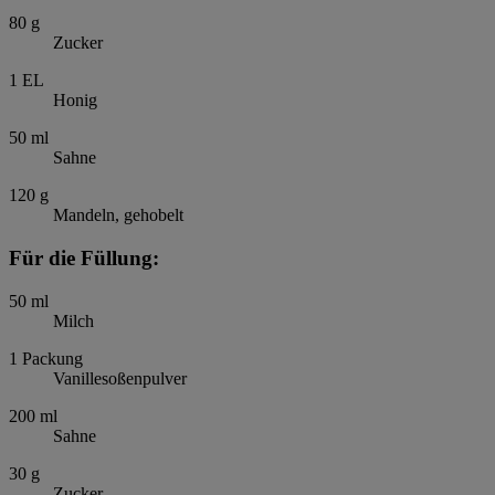
80
g
Zucker
1
EL
Honig
50
ml
Sahne
120
g
Mandeln, gehobelt
Für die Füllung:
50
ml
Milch
1
Packung
Vanillesoßenpulver
200
ml
Sahne
30
g
Zucker