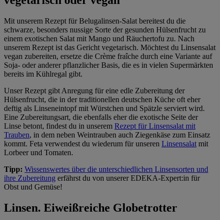
Mit unserem Rezept für Belugalinsen-Salat bereitest du die
schwarze, besonders nussige Sorte der gesunden Hülsenfrucht zu
einem exotischen Salat mit Mango und Räuchertofu zu. Nach
unserem Rezept ist das Gericht vegetarisch. Möchtest du Linsensalat
vegan zubereiten, ersetze die Crème fraîche durch eine Variante auf
Soja- oder anderer pflanzlicher Basis, die es in vielen Supermärkten
bereits im Kühlregal gibt.
Unser Rezept gibt Anregung für eine edle Zubereitung der
Hülsenfrucht, die in der traditionellen deutschen Küche oft eher
deftig als Linseneintopf mit Würstchen und Spätzle serviert wird.
Eine Zubereitungsart, die ebenfalls eher die exotische Seite der
Linse betont, findest du in unserem
Rezept für Linsensalat mit
Trauben
, in dem neben Weintrauben auch Ziegenkäse zum Einsatz
kommt. Feta verwendest du wiederum für unseren
Linsensalat
mit
Lorbeer und Tomaten.
Tipp:
Wissenswertes über die unterschiedlichen Linsensorten und
ihre Zubereitung
erfährst du von unserer EDEKA-Expert:in für
Obst und Gemüse!
Linsen. Eiweißreiche Globetrotter