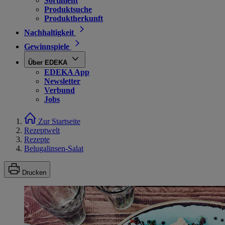
Sortiment
Produktsuche
Produktherkunft
Nachhaltigkeit
Gewinnspiele
Über EDEKA
EDEKA App
Newsletter
Verbund
Jobs
Zur Startseite
Rezeptwelt
Rezepte
Belugalinsen-Salat
Drucken