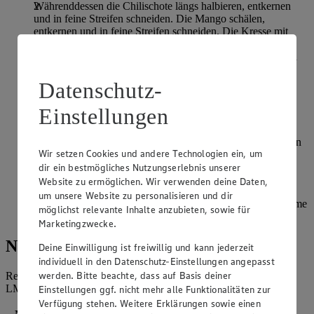
Währenddessen die Chilischote längs halbieren, entkernen
und in feine Streifen schneiden. Die Mango schälen,
entkernen und in feine Streifen schneiden. Die Kresse mit
einer Schere abschneiden und bereithalten. Die
Frühlingszwiebeln von der Wurzel trennen, waschen und in
feine Streifen schneiden.
Datenschutz-
Die Belugalinsen einige Minuten auskühlen lassen und mit
dem geschnittenen Gemüse und Obst zu einem Salat
Einstellungen
vermengen. Mit Salz und Pfeffer abschmecken.
Den Räuchertofu in 0,5 cm dicke Dreiecke schneiden und in
Wir setzen Cookies und andere Technologien ein, um
einer beschichteten Pfanne unter Zugabe von etwas Rapsöl
dir ein bestmögliches Nutzungserlebnis unserer
von allen Seiten anbraten.
Website zu ermöglichen. Wir verwenden deine Daten,
Den heißen Tofu in den gemahlenen Haselnüssen wenden
um unsere Website zu personalisieren und dir
und zusammen mit dem Salat und einem gehäuften EL Crème
möglichst relevante Inhalte anzubieten, sowie für
fraîche servieren.
Marketingzwecke.
Nährwerte
Deine Einwilligung ist freiwillig und kann jederzeit
individuell in den Datenschutz-Einstellungen angepasst
werden. Bitte beachte, dass auf Basis deiner
Referenzmenge für einen durchschnittlichen Erwachsenen laut
LMIV (8.400 kJ/2.000 kcal).
Einstellungen ggf. nicht mehr alle Funktionalitäten zur
Verfügung stehen. Weitere Erklärungen sowie einen