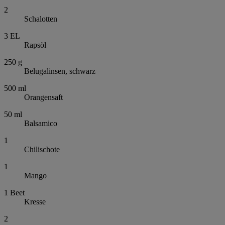
2
Schalotten
3
EL
Rapsöl
250
g
Belugalinsen, schwarz
500
ml
Orangensaft
50
ml
Balsamico
1
Chilischote
1
Mango
1
Beet
Kresse
2