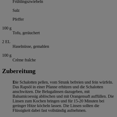
Frühlingszwiebeln
Salz
Pfeffer
100
g
Tofu, geräuchert
2
EL
Haselnüsse, gemahlen
100
g
Crème fraîche
Zubereitung
Die Schalotten pellen, vom Strunk befreien und fein würfeln.
Das Rapsöl in einer Pfanne erhitzen und die Schalotten
anschwitzen. Die Belugalinsen dazugeben, mit
Balsamicoessig ablöschen und mit Orangensaft auffüllen. Die
Linsen zum Kochen bringen und für 15-20 Minuten bei
geringer Hitze köcheln lassen. Die Linsen sollten die
Flüssigkeit dabei fast vollständig aufnehmen.