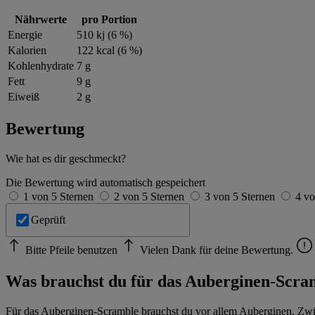
Nährwerte
pro Portion
Energie
510 kj (6 %)
Kalorien
122 kcal (6 %)
Kohlenhydrate
7 g
Fett
9 g
Eiweiß
2 g
Bewertung
Wie hat es dir geschmeckt?
Die Bewertung wird automatisch gespeichert
1 von 5 Sternen
2 von 5 Sternen
3 von 5 Sternen
4 vo
Geprüft
Bitte Pfeile benutzen
Vielen Dank für deine Bewertung.
Was brauchst du für das Auberginen-Scra
Für das Auberginen-Scramble brauchst du vor allem Auberginen, Zwieb