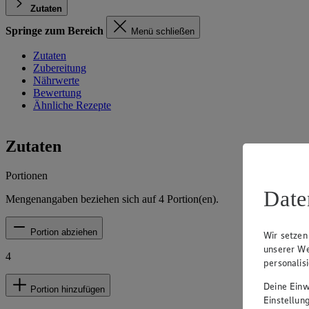
Zutaten
Springe zum Bereich
Menü schließen
Zutaten
Zubereitung
Nährwerte
Bewertung
Ähnliche Rezepte
Zutaten
Portionen
Date
Mengenangaben beziehen sich auf
4
Portion(en).
Portion abziehen
Wir setzen
unserer We
4
personalis
Deine Einwi
Portion hinzufügen
Einstellun