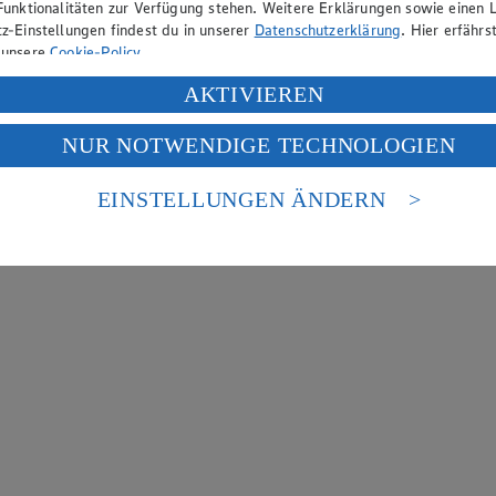
Funktionalitäten zur Verfügung stehen. Weitere Erklärungen sowie einen L
z-Einstellungen findest du in unserer
Datenschutzerklärung
. Hier erfährs
 unsere
Cookie-Policy
.
ung deiner personenbezogenen Daten in den USA durch Facebook und Yo
AKTIVIEREN
f „Aktivieren“ klickst, willigst du im Sinne des Art. 49 Abs. 1 Satz 1 lit
NUR NOTWENDIGE TECHNOLOGIEN
deine Daten in den USA verarbeitet werden. Der EuGH sieht die USA als 
 europäischen Standards nicht angemessenen Datenschutzniveau an. Es b
es Zugriffs durch US-amerikanische Behörden.
EINSTELLUNGEN ÄNDERN
nen zum Herausgeber der Seite findest du im
Impressum