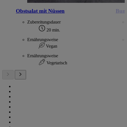
Obstsalat mit Nüssen
Bunt
Zubereitungsdauer
20 min.
Ernährungsweise
Vegan
Ernährungsweise
Vegetarisch