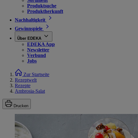
Sortiment
Produktsuche
Produktherkunft
Nachhaltigkeit
Gewinnspiele
Über EDEKA
EDEKA App
Newsletter
Verbund
Jobs
Zur Startseite
Rezeptwelt
Rezepte
Ambrosia-Salat
Drucken