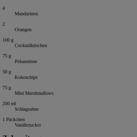
4
Mandarinen
2
Orangen
100
g
Cocktailkirschen
75
g
Pekannüsse
50
g
Kokoschips
75
g
Mini Marshmallows
200
ml
Schlagsahne
1
Päckchen
Vanillezucker