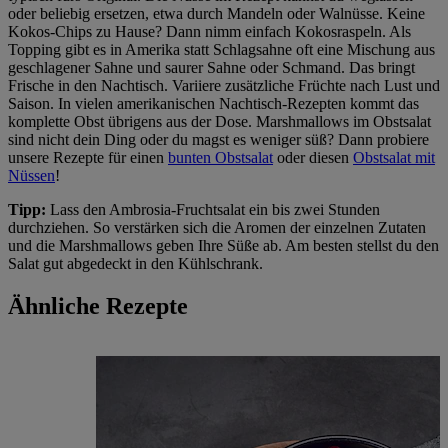
oder beliebig ersetzen, etwa durch Mandeln oder Walnüsse. Keine
Kokos-Chips zu Hause? Dann nimm einfach Kokosraspeln. Als
Topping gibt es in Amerika statt Schlagsahne oft eine Mischung aus
geschlagener Sahne und saurer Sahne oder Schmand. Das bringt
Frische in den Nachtisch. Variiere zusätzliche Früchte nach Lust und
Saison. In vielen amerikanischen Nachtisch-Rezepten kommt das
komplette Obst übrigens aus der Dose. Marshmallows im Obstsalat
sind nicht dein Ding oder du magst es weniger süß? Dann probiere
unsere Rezepte für einen
bunten Obstsalat
oder diesen
Obstsalat mit
Nüssen
!
Tipp:
Lass den Ambrosia-Fruchtsalat ein bis zwei Stunden
durchziehen. So verstärken sich die Aromen der einzelnen Zutaten
und die Marshmallows geben Ihre Süße ab. Am besten stellst du den
Salat gut abgedeckt in den Kühlschrank.
Ähnliche Rezepte