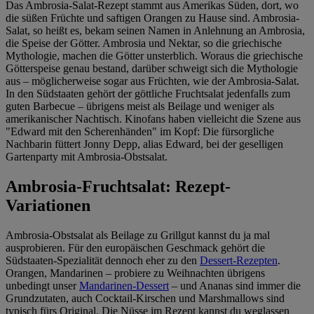
Informationen zum Herausgeber der Seite findest du
Das Ambrosia-Salat-Rezept stammt aus Amerikas Süden, dort, wo
im
Impressum
die süßen Früchte und saftigen Orangen zu Hause sind. Ambrosia-
Salat, so heißt es, bekam seinen Namen in Anlehnung an Ambrosia,
die Speise der Götter. Ambrosia und Nektar, so die griechische
Mythologie, machen die Götter unsterblich. Woraus die griechische
Götterspeise genau bestand, darüber schweigt sich die Mythologie
aus – möglicherweise sogar aus Früchten, wie der Ambrosia-Salat.
In den Südstaaten gehört der göttliche Fruchtsalat jedenfalls zum
guten Barbecue – übrigens meist als Beilage und weniger als
amerikanischer Nachtisch. Kinofans haben vielleicht die Szene aus
"Edward mit den Scherenhänden" im Kopf: Die fürsorgliche
Nachbarin füttert Jonny Depp, alias Edward, bei der geselligen
Gartenparty mit Ambrosia-Obstsalat.
Ambrosia-Fruchtsalat: Rezept-
Variationen
Ambrosia-Obstsalat als Beilage zu Grillgut kannst du ja mal
ausprobieren. Für den europäischen Geschmack gehört die
Südstaaten-Spezialität dennoch eher zu den
Dessert-Rezepten
.
Orangen, Mandarinen – probiere zu Weihnachten übrigens
unbedingt unser
Mandarinen-Dessert
– und Ananas sind immer die
Grundzutaten, auch Cocktail-Kirschen und Marshmallows sind
typisch fürs Original. Die Nüsse im Rezept kannst du weglassen