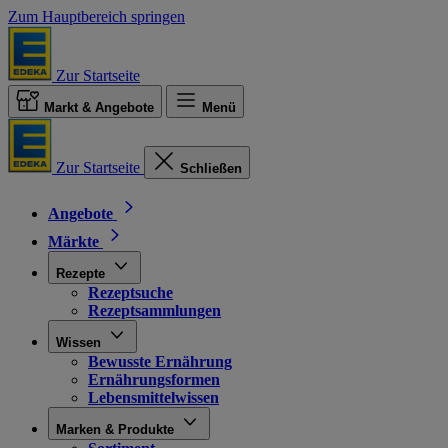
Zum Hauptbereich springen
Zur Startseite
Markt & Angebote
Menü
Zur Startseite
Schließen
Angebote
Märkte
Rezepte
Rezeptsuche
Rezeptsammlungen
Wissen
Bewusste Ernährung
Ernährungsformen
Lebensmittelwissen
Marken & Produkte