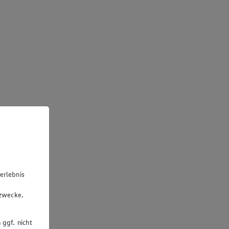
erlebnis
u
gzwecke.
 ggf. nicht