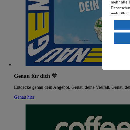
mehr alle 
Datenschut
mehr über
Verarbeit
Wenn du au
ein, dass 
einem nach
Risiko ein
Informatio
Genau für dich 💛
Entdecke genau dein Angebot. Genau deine Vielfalt. Genau dei
Genau hier