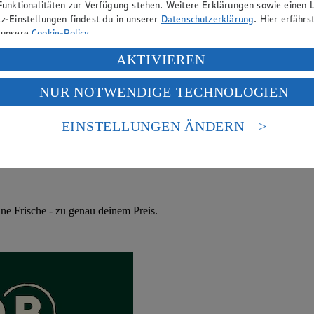
Funktionalitäten zur Verfügung stehen. Weitere Erklärungen sowie einen L
z-Einstellungen findest du in unserer
Datenschutzerklärung
. Hier erfährs
 unsere
Cookie-Policy
.
ung deiner personenbezogenen Daten in den USA durch Facebook und Yo
AKTIVIEREN
f „Aktivieren“ klickst, willigst du im Sinne des Art. 49 Abs. 1 Satz 1 lit
NUR NOTWENDIGE TECHNOLOGIEN
deine Daten in den USA verarbeitet werden. Der EuGH sieht die USA als 
 europäischen Standards nicht angemessenen Datenschutzniveau an. Es b
es Zugriffs durch US-amerikanische Behörden.
EINSTELLUNGEN ÄNDERN
nen zum Herausgeber der Seite findest du im
Impressum
ne Frische - zu genau deinem Preis.