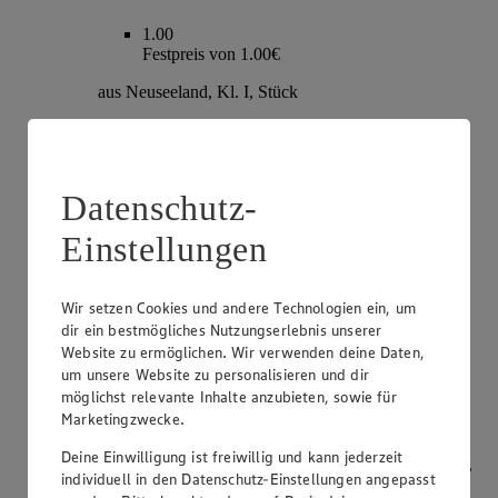
1.00
Festpreis von 1.00€
aus Neuseeland, Kl. I, Stück
Datenschutz-
Einstellungen
Wir setzen Cookies und andere Technologien ein, um
dir ein bestmögliches Nutzungserlebnis unserer
Website zu ermöglichen. Wir verwenden deine Daten,
Angebot:
Champignons
um unsere Website zu personalisieren und dir
möglichst relevante Inhalte anzubieten, sowie für
1.79
Marketingzwecke.
Festpreis von 1.79€
Deine Einwilligung ist freiwillig und kann jederzeit
weiß oder braun, aus Bayern, Kl. I, je 250g Packung,
individuell in den Datenschutz-Einstellungen angepasst
(1kg=7.16)