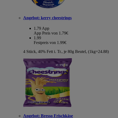
Angebot:
kerry cheestrings
1.79
App
App Preis von 1.79€
1.99
Festpreis von 1.99€
4 Stück, 40% Fett i. Tr., je 80g Beutel, (1kg=24.88)
Angebot:
Bresso Frischkäse