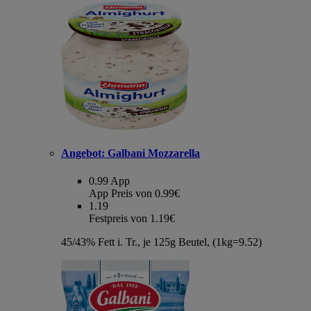
Angebot:
Galbani Mozzarella
0.99
App
App Preis von 0.99€
1.19
Festpreis von 1.19€
45/43% Fett i. Tr., je 125g Beutel, (1kg=9.52)