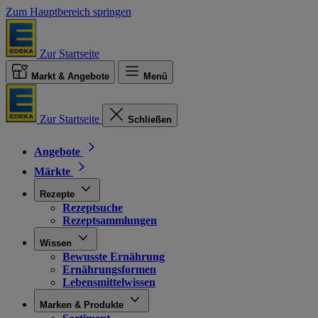
Zum Hauptbereich springen
Zur Startseite
Markt & Angebote
Menü
Zur Startseite
Schließen
Angebote
Märkte
Rezepte
Rezeptsuche
Rezeptsammlungen
Wissen
Bewusste Ernährung
Ernährungsformen
Lebensmittelwissen
Marken & Produkte