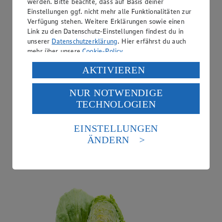
werden. Bitte beachte, dass auf Basis deiner
Einstellungen ggf. nicht mehr alle Funktionalitäten zur
Verfügung stehen. Weitere Erklärungen sowie einen
Link zu den Datenschutz-Einstellungen findest du in
unserer
Datenschutzerklärung
. Hier erfährst du auch
mehr über unsere
Cookie-Policy
.
Verarbeitung deiner personenbezogenen Daten in den
AKTIVIEREN
USA durch Facebook und YouTube:
NUR NOTWENDIGE
Wenn du auf „Aktivieren“ klickst, willigst du im Sinne
TECHNOLOGIEN
des Art. 49 Abs. 1 Satz 1 lit. a) DSGVO ein, dass deine
Daten in den USA verarbeitet werden. Der EuGH sieht
Angebot:
Eisbergsalat
die USA als Land mit einem nach europäischen
EINSTELLUNGEN
Standards nicht angemessenen Datenschutzniveau an.
0.77
ÄNDERN
Festpreis von 0.77€
Es besteht das Risiko eines Zugriffs durch US-
amerikanische Behörden.
aus Bayern, Kl. I, Stück
Informationen zum Herausgeber der Seite findest du
im
Impressum