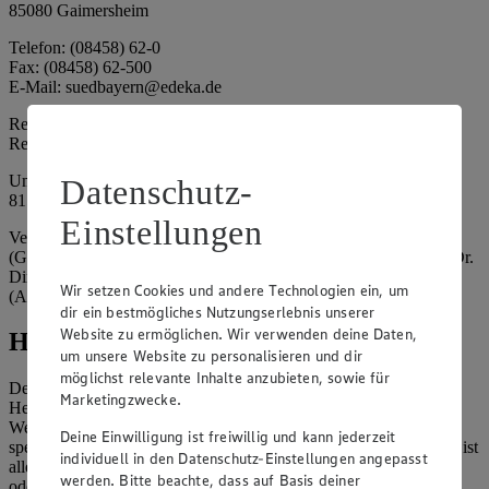
85080 Gaimersheim
Telefon: (08458) 62-0
Fax: (08458) 62-500
E-Mail: suedbayern@edeka.de
Registergericht: Amtsgericht Ingolstadt
Registernummer: HRA 3325
Umsatzsteuer-Identifikationsnummer gem. § 27a UStG: DE
Datenschutz-
815764015
Einstellungen
Vertretungsberechtigte: EDEKA Südbayern Handelsstiftung
(Gesellschafter), Claus Hollinger (Vorstandsmitglied, Sprecher), Dr.
Dirk Eßmann (Vorstandsmitglied), Leo Schwaiberger
Wir setzen Cookies und andere Technologien ein, um
(Aufsichtsratsvorsitzender)
dir ein bestmögliches Nutzungserlebnis unserer
Website zu ermöglichen. Wir verwenden deine Daten,
Hinweise
um unsere Website zu personalisieren und dir
möglichst relevante Inhalte anzubieten, sowie für
Der Inhalt dieser Website ist urheberrechtlich geschützt. Der
Marketingzwecke.
Herausgeber gewährt Ihnen jedoch das Recht, den auf dieser
Website bereitgestellten Text ganz oder ausschnittsweise zu
Deine Einwilligung ist freiwillig und kann jederzeit
speichern und zu vervielfältigen. Aus Gründen des Urheberrechts ist
individuell in den Datenschutz-Einstellungen angepasst
allerdings die Speicherung und Vervielfältigung von Bildmaterial
werden. Bitte beachte, dass auf Basis deiner
oder Grafiken aus dieser Website nicht gestattet.