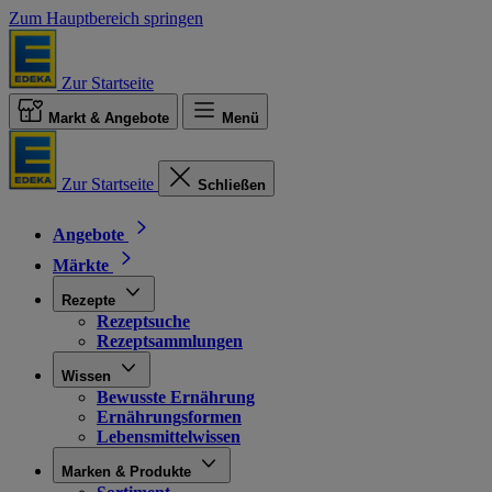
Zum Hauptbereich springen
Zur Startseite
Markt & Angebote
Menü
Zur Startseite
Schließen
Angebote
Märkte
Rezepte
Rezeptsuche
Rezeptsammlungen
Wissen
Bewusste Ernährung
Ernährungsformen
Lebensmittelwissen
Marken & Produkte