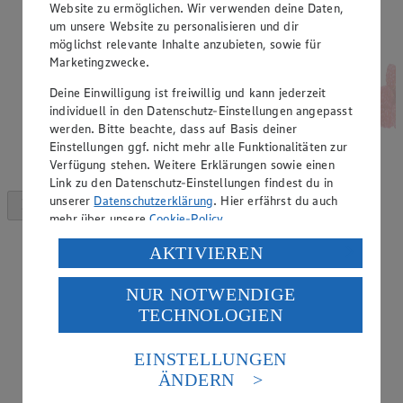
Website zu ermöglichen. Wir verwenden deine Daten,
um unsere Website zu personalisieren und dir
möglichst relevante Inhalte anzubieten, sowie für
Marketingzwecke.
Deine Einwilligung ist freiwillig und kann jederzeit
individuell in den Datenschutz-Einstellungen angepasst
werden. Bitte beachte, dass auf Basis deiner
Einstellungen ggf. nicht mehr alle Funktionalitäten zur
Verfügung stehen. Weitere Erklärungen sowie einen
Link zu den Datenschutz-Einstellungen findest du in
unserer
Datenschutzerklärung
. Hier erfährst du auch
mehr über unsere
Cookie-Policy
.
Verarbeitung deiner personenbezogenen Daten in den
AKTIVIEREN
USA durch Facebook und YouTube:
NUR NOTWENDIGE
Wenn du auf „Aktivieren“ klickst, willigst du im Sinne
TECHNOLOGIEN
des Art. 49 Abs. 1 Satz 1 lit. a) DSGVO ein, dass deine
Daten in den USA verarbeitet werden. Der EuGH sieht
die USA als Land mit einem nach europäischen
EINSTELLUNGEN
Standards nicht angemessenen Datenschutzniveau an.
ÄNDERN
Es besteht das Risiko eines Zugriffs durch US-