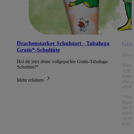
Drachenstarker Schulstart - Tabaluga
Grat
Gratis*-Schultüte
Grati
Hol dir jetzt deine vollgepackte Gratis-Tabaluga-
Nimm
Schultüte!*
App Ch
Kaufe
Mehr erfahren
und z
erhält
*Nur 
Backw
der C
nur fü
10.08.
wird a