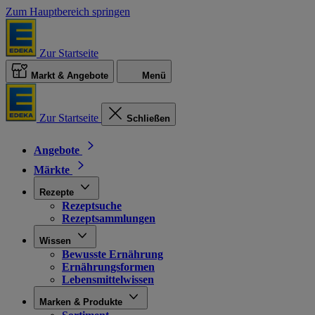
Zum Hauptbereich springen
Zur Startseite
Markt & Angebote
Menü
Zur Startseite
Schließen
Angebote
Märkte
Rezepte
Rezeptsuche
Rezeptsammlungen
Wissen
Bewusste Ernährung
Ernährungsformen
Lebensmittelwissen
Marken & Produkte