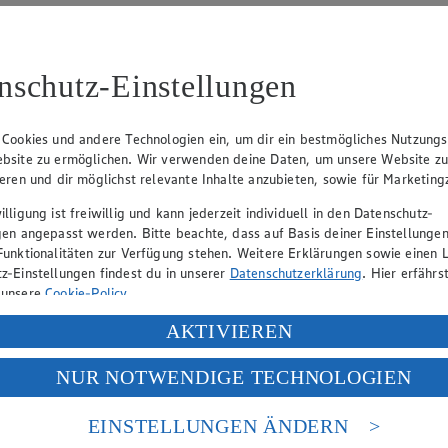
nschutz-Einstellungen
Angebot:
Kölln Blütenzarte oder
Angebo
kernige Haferflocken
Sticks,
Ringe 
 Cookies und andere Technologien ein, um dir ein bestmögliches Nutzungs
Gültig ab 08.08.2026
bsite zu ermöglichen. Wir verwenden deine Daten, um unsere Website z
0.99
-41%
Gültig ab
(Insgesamt
Rabattierter Preis von 0.99€ (Insgesamt
ieren und dir möglichst relevante Inhalte anzubieten, sowie für Marketin
1.1
-41% Rabatt)
Rab
lligung ist freiwillig und kann jederzeit individuell in den Datenschutz-
-44
tgemacht,
500g Packung, (1kg = 1,98)
gen angepasst werden. Bitte beachte, dass auf Basis deiner Einstellungen
versch. S
Funktionalitäten zur Verfügung stehen. Weitere Erklärungen sowie einen L
14,80/13,
z-Einstellungen findest du in unserer
Datenschutzerklärung
. Hier erfährs
 unsere
Cookie-Policy
.
ung deiner personenbezogenen Daten in den USA durch Facebook und Yo
AKTIVIEREN
f „Aktivieren“ klickst, willigst du im Sinne des Art. 49 Abs. 1 Satz 1 lit
NUR NOTWENDIGE TECHNOLOGIEN
deine Daten in den USA verarbeitet werden. Der EuGH sieht die USA als 
 europäischen Standards nicht angemessenen Datenschutzniveau an. Es b
es Zugriffs durch US-amerikanische Behörden.
EINSTELLUNGEN ÄNDERN