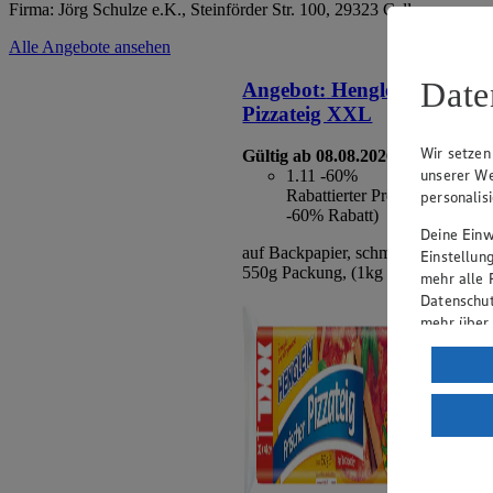
Firma: Jörg Schulze e.K., Steinförder Str. 100, 29323 Celle
Alle Angebote ansehen
Date
Angebot:
Henglein Frischer
Pizzateig XXL
Wir setzen
Gültig ab 08.08.2026
unserer We
1.11
-60%
Rabattierter Preis von 1.11€ 
personalis
-60% Rabatt)
Deine Einwi
auf Backpapier, schmeckt wie selbs
Einstellun
550g Packung, (1kg = 2,02)
mehr alle 
Datenschut
mehr über
Verarbeit
Wenn du au
ein, dass 
einem nach
Risiko ein