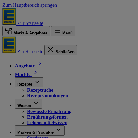
Zum Hauptbereich springen
Zur Startseite
Markt & Angebote
Menü
Zur Startseite
Schließen
Angebote
Märkte
Rezepte
Rezeptsuche
Rezeptsammlungen
Wissen
Bewusste Ernährung
Ernährungsformen
Lebensmittelwissen
Marken & Produkte