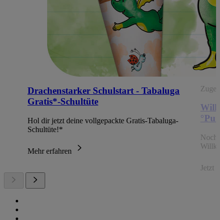
Zugehö
Drachenstarker Schulstart - Tabaluga
Gratis*-Schultüte
Will
°Pun
Hol dir jetzt deine vollgepackte Gratis-Tabaluga-
Schultüte!*
Noch 
Willk
Mehr erfahren
Jetzt