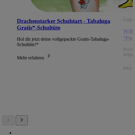
Zugehö
Drachenstarker Schulstart - Tabaluga
Gratis*-Schultüte
Will
°Pun
Hol dir jetzt deine vollgepackte Gratis-Tabaluga-
Schultüte!*
Noch 
Willk
Mehr erfahren
Jetzt