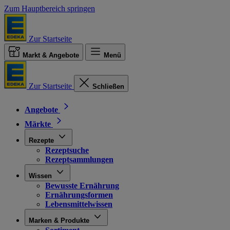
Zum Hauptbereich springen
Zur Startseite
Markt & Angebote
Menü
Zur Startseite
Schließen
Angebote
Märkte
Rezepte
Rezeptsuche
Rezeptsammlungen
Wissen
Bewusste Ernährung
Ernährungsformen
Lebensmittelwissen
Marken & Produkte