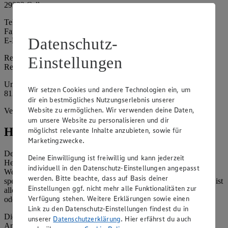
29323 Celle
Telefon: 05141 55363
Fax: 05141 540508
Datenschutz-
E-Mail: e011468@minden.edeka.de
Registergericht: Amtsgericht Lüneburg
Einstellungen
Registernummer: HRA 201651
Umsatzsteuer-Identifikationsnummer gem. § 27a UStG: DE
Wir setzen Cookies und andere Technologien ein, um
812284400
dir ein bestmögliches Nutzungserlebnis unserer
Website zu ermöglichen. Wir verwenden deine Daten,
Vertretungsberechtigte: Jörg Schulze
um unsere Website zu personalisieren und dir
Hinweise
möglichst relevante Inhalte anzubieten, sowie für
Marketingzwecke.
Der Inhalt dieser Website ist urheberrechtlich geschützt. Der
Deine Einwilligung ist freiwillig und kann jederzeit
Herausgeber gewährt Ihnen jedoch das Recht, den auf dieser
individuell in den Datenschutz-Einstellungen angepasst
Website bereitgestellten Text ganz oder ausschnittsweise zu
werden. Bitte beachte, dass auf Basis deiner
speichern und zu vervielfältigen. Aus Gründen des Urheberrechts ist
Einstellungen ggf. nicht mehr alle Funktionalitäten zur
allerdings die Speicherung und Vervielfältigung von Bildmaterial
Verfügung stehen. Weitere Erklärungen sowie einen
oder Grafiken aus dieser Website nicht gestattet.
Link zu den Datenschutz-Einstellungen findest du in
Die verantwortliche Stelle ist nicht für die Inhalte der versendeten
unserer
Datenschutzerklärung
. Hier erfährst du auch
Angebotsinformationen verantwortlich. Firma und Anschriften