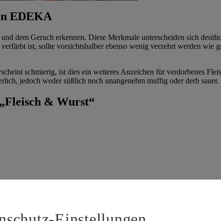
 von EDEKA
 und dem Geruch erkennen. Diese Merkmale unterscheiden sich deutlich v
h verfärbt ist, sollte vorsichtshalber ebenso wenig verzehrt werden wie
cheint schmierig, ist dies ein weiteres Anzeichen für verdorbenes Fleis
rlich, jedoch weder süßlich noch unangenehm muffig oder derb sauer.
 „Fleisch & Wurst“
er Hohen Rippe: „Entre“ bedeutet auf Französisch „zwischen“, „côte“ is
nschutz-Einstellungen