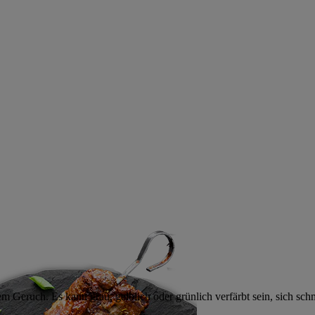
 Geruch. Es kann grau, gelblich oder grünlich verfärbt sein, sich schm