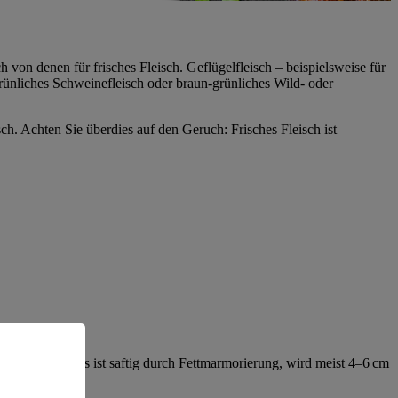
on denen für frisches Fleisch. Geflügelfleisch – beispielsweise für
 grünliches Schweinefleisch oder braun-grünliches Wild- oder
ch. Achten Sie überdies auf den Geruch: Frisches Fleisch ist
t die Rippe. Es ist saftig durch Fettmarmorierung, wird meist 4–6 cm