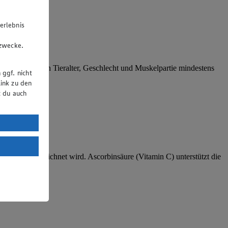
erlebnis
u
gzwecke.
g dauert je nach Tieralter, Geschlecht und Muskelpartie mindestens
 ggf. nicht
ink zu den
t du auch
uTube:
. a) DSGVO
Land mit
s Umrötung bezeichnet wird. Ascorbinsäure (Vitamin C) unterstützt die
esteht das