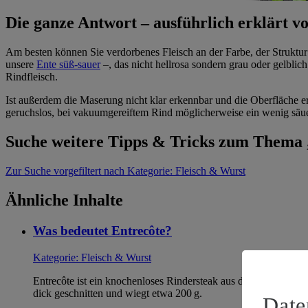
Die ganze Antwort – ausführlich erklärt
Am besten können Sie verdorbenes Fleisch an der Farbe, der Struktur
unsere
Ente süß-sauer
–, das nicht hellrosa sondern grau oder gelblic
Rindfleisch.
Ist außerdem die Maserung nicht klar erkennbar und die Oberfläche ers
geruchslos, bei vakuumgereiftem Rind möglicherweise ein wenig säue
Suche weitere Tipps & Tricks zum Thema
Zur Suche
vorgefiltert nach Kategorie: Fleisch & Wurst
Ähnliche Inhalte
Was bedeutet Entrecôte?
Kategorie:
Fleisch & Wurst
Entrecôte ist ein knochenloses Rindersteak aus dem Endstück d
dick geschnitten und wiegt etwa 200 g.
Date