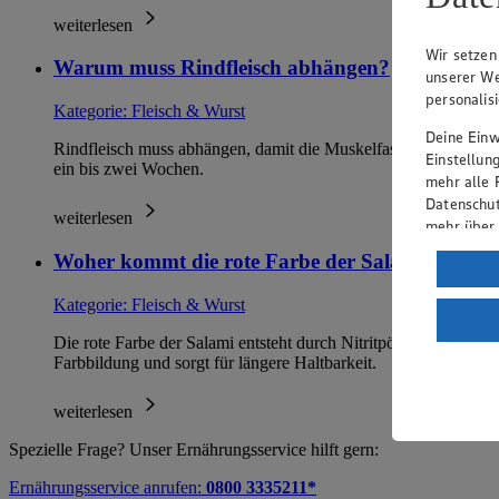
weiterlesen
Wir setzen
Warum muss Rindfleisch abhängen?
unserer We
personalis
Kategorie:
Fleisch & Wurst
Deine Einwi
Rindfleisch muss abhängen, damit die Muskelfasern durch Enzym
Einstellun
ein bis zwei Wochen.
mehr alle 
Datenschut
weiterlesen
mehr über
Woher kommt die rote Farbe der Salami?
Verarbeit
Wenn du au
Kategorie:
Fleisch & Wurst
ein, dass 
Die rote Farbe der Salami entsteht durch Nitritpökelsalz, das 
einem nach
Farbbildung und sorgt für längere Haltbarkeit.
Risiko ein
Informatio
weiterlesen
Spezielle Frage? Unser Ernährungsservice hilft gern:
Ernährungsservice anrufen:
0800 3335211*