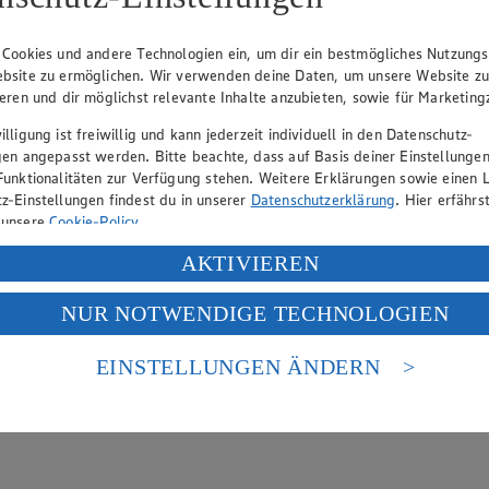
 Cookies und andere Technologien ein, um dir ein bestmögliches Nutzungs
bsite zu ermöglichen. Wir verwenden deine Daten, um unsere Website z
ieren und dir möglichst relevante Inhalte anzubieten, sowie für Marketin
lligung ist freiwillig und kann jederzeit individuell in den Datenschutz-
e zersetzt werden. So wird es zart, saftig und aromatisch. Die Reifun
gen angepasst werden. Bitte beachte, dass auf Basis deiner Einstellungen
Funktionalitäten zur Verfügung stehen. Weitere Erklärungen sowie einen L
z-Einstellungen findest du in unserer
Datenschutzerklärung
. Hier erfährs
 unsere
Cookie-Policy
.
ung deiner personenbezogenen Daten in den USA durch Facebook und Yo
AKTIVIEREN
f „Aktivieren“ klickst, willigst du im Sinne des Art. 49 Abs. 1 Satz 1 lit
NUR NOTWENDIGE TECHNOLOGIEN
deine Daten in den USA verarbeitet werden. Der EuGH sieht die USA als 
sich mit dem Muskelfarbstoff Myoglobin verbindet – ein Prozess, der al
 europäischen Standards nicht angemessenen Datenschutzniveau an. Es b
es Zugriffs durch US-amerikanische Behörden.
EINSTELLUNGEN ÄNDERN
nen zum Herausgeber der Seite findest du im
Impressum