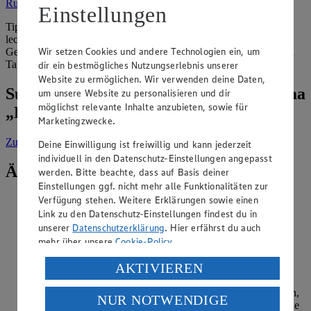
Rucola kaufen und lagern
.
Einstellungen
Tipp: Probieren Sie unser veganes Fitness-Rezept aus. Unser
leckerer
Feldsalat-Smoothie
ist ein gelungener Mix aus Obst und
Wir setzen Cookies und andere Technologien ein, um
Gemüse. Der Smoothie sorgt für einen vitaminreichen Start in den
Tag – und ist in nur 15 Minuten fertig!
dir ein bestmögliches Nutzungserlebnis unserer
Website zu ermöglichen. Wir verwenden deine Daten,
Suche weitere Tipps & Tricks zum Thema
um unsere Website zu personalisieren und dir
möglichst relevante Inhalte anzubieten, sowie für
„Kochen“
Marketingzwecke.
Zur Suche
vorgefiltert nach Kategorie: Kochen
Deine Einwilligung ist freiwillig und kann jederzeit
individuell in den Datenschutz-Einstellungen angepasst
Ähnliche Inhalte
werden. Bitte beachte, dass auf Basis deiner
Einstellungen ggf. nicht mehr alle Funktionalitäten zur
Verfügung stehen. Weitere Erklärungen sowie einen
Mit welchen Methoden kann man Eier
Link zu den Datenschutz-Einstellungen findest du in
trennen?
unserer
Datenschutzerklärung
. Hier erfährst du auch
mehr über unsere
Cookie-Policy
.
Kategorie:
Kochen
Verarbeitung deiner personenbezogenen Daten in den
AKTIVIEREN
Um Eier zu trennen, können Sie Ihre Hände, eine Flasche
USA durch Facebook und YouTube:
oder einen Trichter verwenden. Mit den Händen lassen Sie
das Eigelb vorsichtig von einer Eihälfte in die andere gleiten,
NUR NOTWENDIGE
Wenn du auf „Aktivieren“ klickst, willigst du im Sinne
bis das Eiweiß in die Schüssel tropft. Mit einer Plastikflasche