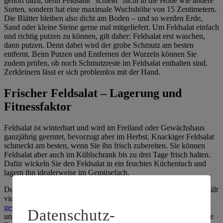
gehört dazu, denn Feldsalat "schießt" nicht in die Höhe wie andere
Sorten, sondern hat eine maximale Wuchshöhe von 15 Zentimetern.
Die Blätter bleiben also dicht am Boden – und so werden Erde,
Sand oder kleine Steine gerne mal mitgeliefert. Um Feldsalat einfach
und richtig putzen zu können, gilt daher: Feldsalat erst waschen,
dann putzen. Denn dabei wird der grobe Schmutz am besten
entfernt. Beim Putzen und Entfernen der Wurzeln können Sie
zudem prüfen, ob noch Schmutzreste im Feldsalat enthalten sind.
Zerkleinern lässt er sich problemlos mit der Hand.
Frischer Feldsalat – Lagerung und
Fitnessfaktor
Feldsalat ist winterhart und wird im Freiland oder Gewächshaus
ganzjährig geerntet, bevorzugt aber im Herbst. Knackiger Feldsalat
schmeckt am besten, wenn Sie ihn frisch zubereiten. Sie können
Feldsalat aber auch im Kühlschrank bis zu drei Tage frisch halten.
Dafür wickeln Sie den Feldsalat in ein feuchtes Küchentuch und
lagern ihn idealerweise im Gemüsefach.
Der feinblättrige Feldsalat ist nussig-mild im Geschmack und enthält
viele Nährstoffe und Vitamine, vor allem Vitamin C. Weitere
gesunde Eigenschaften von Feldsalat
können Sie übrigens bei
Datenschutz-
unseren Tipps & Tricks nachlesen. Erfahren Sie außerdem, wie Sie