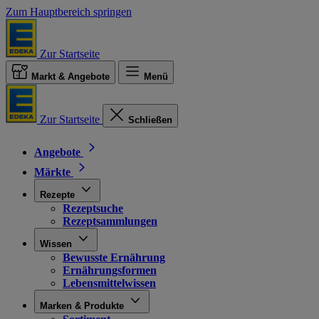
Zum Hauptbereich springen
Zur Startseite
Markt & Angebote
Menü
Zur Startseite
Schließen
Angebote
Märkte
Rezepte
Rezeptsuche
Rezeptsammlungen
Wissen
Bewusste Ernährung
Ernährungsformen
Lebensmittelwissen
Marken & Produkte