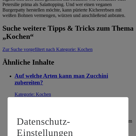
Petersilie prima als Salattopping. Und wer einen veganen
Burgerpatty herstellen möchte, kann pürierte Kichererbsen mit
weißen Bohnen vermengen, würzen und anschließend anbraten.
Suche weitere Tipps & Tricks zum Thema
„Kochen“
Zur Suche
vorgefiltert nach Kategorie: Kochen
Ähnliche Inhalte
Auf welche Arten kann man Zucchini
zubereiten?
Kategorie:
Kochen
Zucchini kann man auf vielfältige Weise zubereiten. Nicht
umsonst gehört die mediterrane Kürbisform zu den
beliebtesten Gemüsesorten in Deutschland. Die Zucchini
Datenschutz-
eignet sich zum Garen und Braten, zum Rohverzehr und zum
Backen, sie kann außerdem warm …
Einstellungen