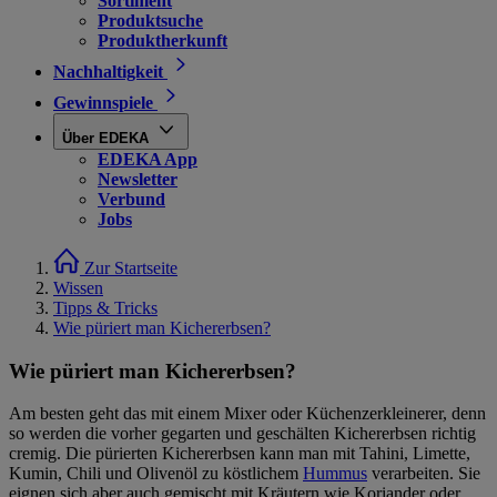
Sortiment
Produktsuche
Produktherkunft
Nachhaltigkeit
Gewinnspiele
Über EDEKA
EDEKA App
Newsletter
Verbund
Jobs
Zur Startseite
Wissen
Tipps & Tricks
Wie püriert man Kichererbsen?
Wie püriert man Kichererbsen?
Am besten geht das mit einem Mixer oder Küchenzerkleinerer, denn
so werden die vorher gegarten und geschälten Kichererbsen richtig
cremig. Die pürierten Kichererbsen kann man mit Tahini, Limette,
Kumin, Chili und Olivenöl zu köstlichem
Hummus
verarbeiten. Sie
eignen sich aber auch gemischt mit Kräutern wie Koriander oder