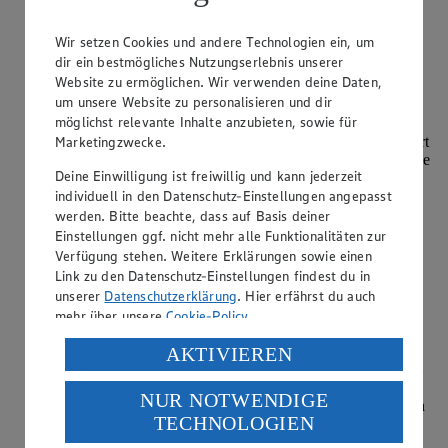
weiterlesen
Wir setzen Cookies und andere Technologien ein, um
Wie koche ich Mehlschwitze ohne Butter?
dir ein bestmögliches Nutzungserlebnis unserer
Website zu ermöglichen. Wir verwenden deine Daten,
Kategorie:
Kochen
um unsere Website zu personalisieren und dir
möglichst relevante Inhalte anzubieten, sowie für
Für Mehlschwitze ohne Butter eignet sich Pflanzenöl im
Marketingzwecke.
Verhältnis 1:2 zu Mehl. Das Öl wird erhitzt, Mehl eingerührt
und zu einer teigigen Masse verarbeitet. Hoch erhitzbare Öle
Deine Einwilligung ist freiwillig und kann jederzeit
wie Raps-, Sonnenblumen- oder Kokosöl sind ideal. Die
individuell in den Datenschutz-Einstellungen angepasst
Mischung bindet Soß…
werden. Bitte beachte, dass auf Basis deiner
Einstellungen ggf. nicht mehr alle Funktionalitäten zur
weiterlesen
Verfügung stehen. Weitere Erklärungen sowie einen
Link zu den Datenschutz-Einstellungen findest du in
Wie kocht man Wildreis?
unserer
Datenschutzerklärung
. Hier erfährst du auch
mehr über unsere
Cookie-Policy
.
Kategorie:
Kochen
Verarbeitung deiner personenbezogenen Daten in den
Reis in einem Sieb kurz waschen, in einer Schüssel mit
AKTIVIEREN
reichlich Wasser bedecken und 12 Stunden quellen lassen –
USA durch Facebook und YouTube:
dadurch verkürzt sich die Garzeit und es platzen weniger
NUR NOTWENDIGE
Wenn du auf „Aktivieren“ klickst, willigst du im Sinne
Körner auf, der Reis gart gleichmäßiger. Den Reis abgießen
TECHNOLOGIEN
und in einem Topf mit…
des Art. 49 Abs. 1 Satz 1 lit. a) DSGVO ein, dass deine
Daten in den USA verarbeitet werden. Der EuGH sieht