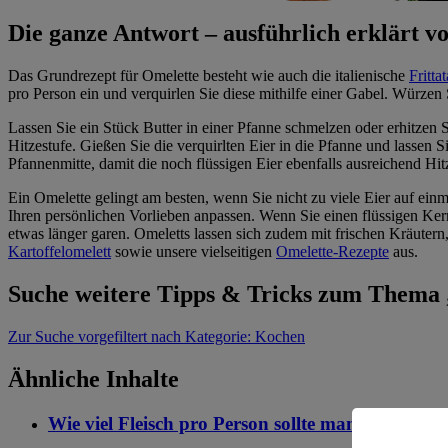
Die ganze Antwort – ausführlich erklärt
Das Grundrezept für Omelette besteht wie auch die italienische
Frittat
pro Person ein und verquirlen Sie diese mithilfe einer Gabel. Würzen 
Lassen Sie ein Stück Butter in einer Pfanne schmelzen oder erhitzen S
Hitzestufe. Gießen Sie die verquirlten Eier in die Pfanne und lasse
Pfannenmitte, damit die noch flüssigen Eier ebenfalls ausreichend H
Ein Omelette gelingt am besten, wenn Sie nicht zu viele Eier auf einma
Ihren persönlichen Vorlieben anpassen. Wenn Sie einen flüssigen Kern
etwas länger garen. Omeletts lassen sich zudem mit frischen Kräuter
Kartoffelomelett
sowie unsere vielseitigen
Omelette-Rezepte
aus.
Suche weitere Tipps & Tricks zum Thema
Zur Suche
vorgefiltert nach Kategorie: Kochen
Ähnliche Inhalte
Wie viel Fleisch pro Person sollte man beim Koc