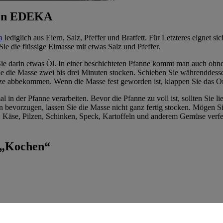
 von EDEKA
a
lediglich aus Eiern, Salz, Pfeffer und Bratfett. Für Letzteres eignet s
Sie die flüssige Eimasse mit etwas Salz und Pfeffer.
ie darin etwas Öl. In einer beschichteten Pfanne kommt man auch ohne F
n Sie die Masse zwei bis drei Minuten stocken. Schieben Sie währendde
itze abbekommen. Wenn die Masse fest geworden ist, klappen Sie das Om
l in der Pfanne verarbeiten. Bevor die Pfanne zu voll ist, sollten Sie 
 bevorzugen, lassen Sie die Masse nicht ganz fertig stocken. Mögen Sie
n, Käse, Pilzen, Schinken, Speck, Kartoffeln und anderem Gemüse verfe
 „Kochen“
hen einplanen?