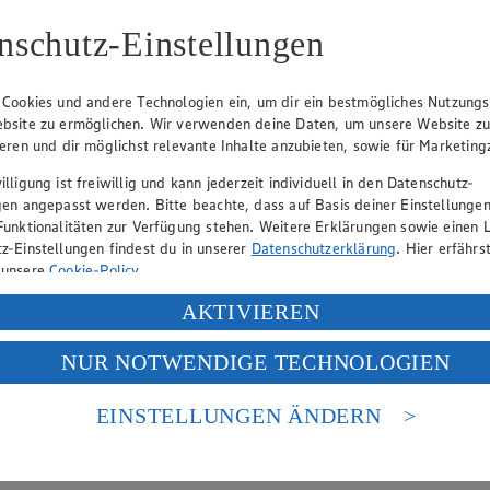
nschutz-Einstellungen
Frage, wie viel Fleisch pro Person man einplanen sollte. Durch eine mö
 Cookies und andere Technologien ein, um dir ein bestmögliches Nutzungs
bsite zu ermöglichen. Wir verwenden deine Daten, um unsere Website z
ieren und dir möglichst relevante Inhalte anzubieten, sowie für Marketin
 und lecker?
lligung ist freiwillig und kann jederzeit individuell in den Datenschutz-
gen angepasst werden. Bitte beachte, dass auf Basis deiner Einstellungen
Funktionalitäten zur Verfügung stehen. Weitere Erklärungen sowie einen L
sreich und bunt sein. Nach dem ersten Lebensjahr können Kinder im Pri
z-Einstellungen findest du in unserer
Datenschutzerklärung
. Hier erfährs
 unsere
Cookie-Policy
.
ung deiner personenbezogenen Daten in den USA durch Facebook und Yo
AKTIVIEREN
f „Aktivieren“ klickst, willigst du im Sinne des Art. 49 Abs. 1 Satz 1 lit
n?
NUR NOTWENDIGE TECHNOLOGIEN
deine Daten in den USA verarbeitet werden. Der EuGH sieht die USA als 
 europäischen Standards nicht angemessenen Datenschutzniveau an. Es b
es Zugriffs durch US-amerikanische Behörden.
EINSTELLUNGEN ÄNDERN
rere Tage im Voraus planst und vorbereitest. Beim Meal Prepping kochs
nen zum Herausgeber der Seite findest du im
Impressum
r…