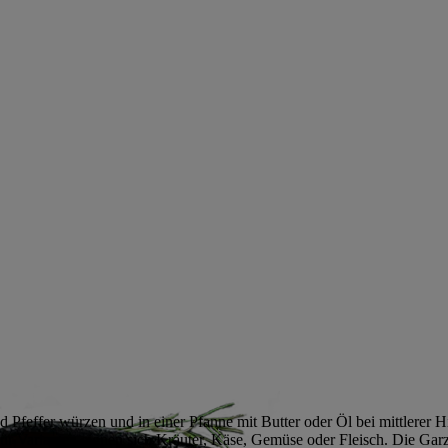
nd Pfeffer würzen und in einer Pfanne mit Butter oder Öl bei mittlerer H
Für Varianten eignen sich Kräuter, Käse, Gemüse oder Fleisch. Die Garz