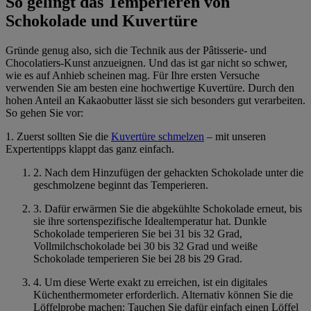
So gelingt das Temperieren von
Schokolade und Kuvertüre
Gründe genug also, sich die Technik aus der Pâtisserie- und
Chocolatiers-Kunst anzueignen. Und das ist gar nicht so schwer,
wie es auf Anhieb scheinen mag. Für Ihre ersten Versuche
verwenden Sie am besten eine hochwertige Kuvertüre. Durch den
hohen Anteil an Kakaobutter lässt sie sich besonders gut verarbeiten.
So gehen Sie vor:
1. Zuerst sollten Sie die
Kuvertüre schmelzen
– mit unseren
Expertentipps klappt das ganz einfach.
2. Nach dem Hinzufügen der gehackten Schokolade unter die
geschmolzene beginnt das Temperieren.
3. Dafür erwärmen Sie die abgekühlte Schokolade erneut, bis
sie ihre sortenspezifische Idealtemperatur hat. Dunkle
Schokolade temperieren Sie bei 31 bis 32 Grad,
Vollmilchschokolade bei 30 bis 32 Grad und weiße
Schokolade temperieren Sie bei 28 bis 29 Grad.
4. Um diese Werte exakt zu erreichen, ist ein digitales
Küchenthermometer erforderlich. Alternativ können Sie die
Löffelprobe machen: Tauchen Sie dafür einfach einen Löffel