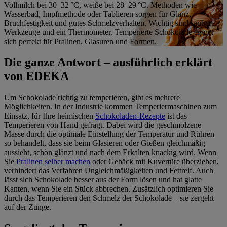
Vollmilch bei 30–32 °C, weiße bei 28–29 °C. Methoden wie
Wasserbad, Impfmethode oder Tablieren sorgen für Glanz,
Bruchfestigkeit und gutes Schmelzverhalten. Wichtig sind saubere
Werkzeuge und ein Thermometer. Temperierte Schokolade eignet
sich perfekt für Pralinen, Glasuren und Formen.
Die ganze Antwort – ausführlich erklärt
von EDEKA
Um Schokolade richtig zu temperieren, gibt es mehrere
Möglichkeiten. In der Industrie kommen Temperiermaschinen zum
Einsatz, für Ihre heimischen
Schokoladen-Rezepte
ist das
Temperieren von Hand gefragt. Dabei wird die geschmolzene
Masse durch die optimale Einstellung der Temperatur und Rühren
so behandelt, dass sie beim Glasieren oder Gießen gleichmäßig
aussieht, schön glänzt und nach dem Erkalten knackig wird. Wenn
Sie
Pralinen selber machen
oder Gebäck mit Kuvertüre überziehen,
verhindert das Verfahren Ungleichmäßigkeiten und Fettreif. Auch
lässt sich Schokolade besser aus der Form lösen und hat glatte
Kanten, wenn Sie ein Stück abbrechen. Zusätzlich optimieren Sie
durch das Temperieren den Schmelz der Schokolade – sie zergeht
auf der Zunge.