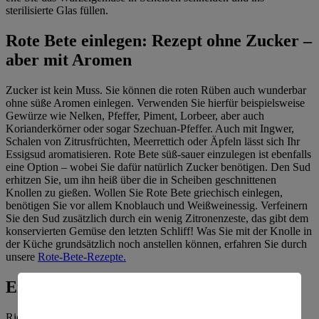
sterilisierte Glas füllen.
Rote Bete einlegen: Rezept ohne Zucker –
aber mit Aromen
Zucker ist kein Muss. Sie können die roten Rüben auch wunderbar
ohne süße Aromen einlegen. Verwenden Sie hierfür beispielsweise
Gewürze wie Nelken, Pfeffer, Piment, Lorbeer, aber auch
Korianderkörner oder sogar Szechuan-Pfeffer. Auch mit Ingwer,
Schalen von Zitrusfrüchten, Meerrettich oder Äpfeln lässt sich Ihr
Essigsud aromatisieren. Rote Bete süß-sauer einzulegen ist ebenfalls
eine Option – wobei Sie dafür natürlich Zucker benötigen. Den Sud
erhitzen Sie, um ihn heiß über die in Scheiben geschnittenen
Knollen zu gießen. Wollen Sie Rote Bete griechisch einlegen,
benötigen Sie vor allem Knoblauch und Weißweinessig. Verfeinern
Sie den Sud zusätzlich durch ein wenig Zitronenzeste, das gibt dem
konservierten Gemüse den letzten Schliff! Was Sie mit der Knolle in
der Küche grundsätzlich noch anstellen können, erfahren Sie durch
unsere
Rote-Bete-Rezepte.
Ein Muss: Gläser sterilisieren
Richtig eingelegt und kühl gelagert, hält sich Rote Bete mehrere