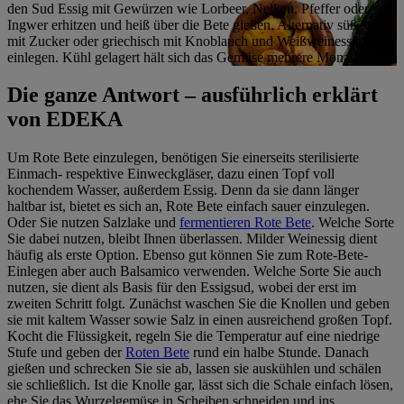
den Sud Essig mit Gewürzen wie Lorbeer, Nelken, Pfeffer oder
Ingwer erhitzen und heiß über die Bete gießen. Alternativ süß-sauer
mit Zucker oder griechisch mit Knoblauch und Weißweinessig
einlegen. Kühl gelagert hält sich das Gemüse mehrere Monate.
Die ganze Antwort – ausführlich erklärt
von EDEKA
Um Rote Bete einzulegen, benötigen Sie einerseits sterilisierte
Einmach- respektive Einweckgläser, dazu einen Topf voll
kochendem Wasser, außerdem Essig. Denn da sie dann länger
haltbar ist, bietet es sich an, Rote Bete einfach sauer einzulegen.
Oder Sie nutzen Salzlake und
fermentieren Rote Bete
. Welche Sorte
Sie dabei nutzen, bleibt Ihnen überlassen. Milder Weinessig dient
häufig als erste Option. Ebenso gut können Sie zum Rote-Bete-
Einlegen aber auch Balsamico verwenden. Welche Sorte Sie auch
nutzen, sie dient als Basis für den Essigsud, wobei der erst im
zweiten Schritt folgt. Zunächst waschen Sie die Knollen und geben
sie mit kaltem Wasser sowie Salz in einen ausreichend großen Topf.
Kocht die Flüssigkeit, regeln Sie die Temperatur auf eine niedrige
Stufe und geben der
Roten Bete
rund ein halbe Stunde. Danach
gießen und schrecken Sie sie ab, lassen sie auskühlen und schälen
sie schließlich. Ist die Knolle gar, lässt sich die Schale einfach lösen,
ehe Sie das Wurzelgemüse in Scheiben schneiden und ins