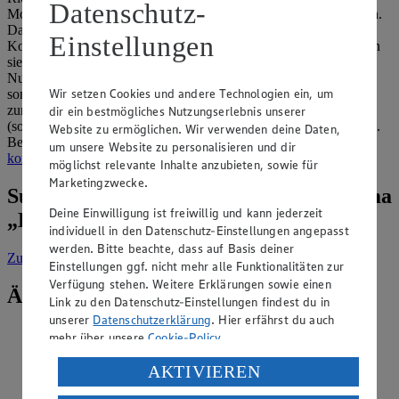
Datenschutz-
Monate. Wichtig ist, dass Sie die Einmachgläser vorab sterilisieren.
Dafür waschen Sie sie aus, während Sie parallel Wasser zum
Einstellungen
Kochen bringen. Sprudelt es, füllen Sie es in die Gläser und lassen
sie mindestens eine Minute stehen, ehe Sie sie wieder ausleeren.
Nun trocknen Sie die Gefäße nicht mit dem Geschirrtuch ab,
Wir setzen Cookies und andere Technologien ein, um
sondern warten, bis die Luft die Aufgabe erledigt hat, ehe Sie
zunächst die Rote Bete abwechselnd mit den Zwiebelscheiben
dir ein bestmögliches Nutzungserlebnis unserer
(sofern Sie die verwenden) und danach den Essigsud hineingeben.
Website zu ermöglichen. Wir verwenden deine Daten,
Bei uns finden Sie außerdem weitere Tipps, wie Sie
Lebensmittel
um unsere Website zu personalisieren und dir
konservieren
können.
möglichst relevante Inhalte anzubieten, sowie für
Marketingzwecke.
Suche weitere Tipps & Tricks zum Thema
Deine Einwilligung ist freiwillig und kann jederzeit
„Kochen“
individuell in den Datenschutz-Einstellungen angepasst
werden. Bitte beachte, dass auf Basis deiner
Zur Suche
vorgefiltert nach Kategorie: Kochen
Einstellungen ggf. nicht mehr alle Funktionalitäten zur
Verfügung stehen. Weitere Erklärungen sowie einen
Ähnliche Inhalte
Link zu den Datenschutz-Einstellungen findest du in
unserer
Datenschutzerklärung
. Hier erfährst du auch
Wie lassen sich die verschiedenen Teile vom
mehr über unsere
Cookie-Policy
.
Schwein zubereiten?
Verarbeitung deiner personenbezogenen Daten in den
AKTIVIEREN
USA durch Facebook und YouTube:
Kategorie:
Kochen