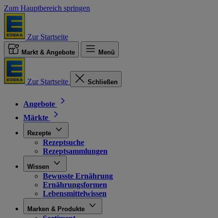
Zum Hauptbereich springen
Zur Startseite
Markt & Angebote
Menü
Zur Startseite
Schließen
Angebote
Märkte
Rezepte
Rezeptsuche
Rezeptsammlungen
Wissen
Bewusste Ernährung
Ernährungsformen
Lebensmittelwissen
Marken & Produkte