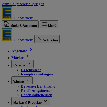
Zum Hauptbereich springen
Zur Startseite
Markt & Angebote
Menü
Zur Startseite
Schließen
Angebote
Märkte
Rezepte
Rezeptsuche
Rezeptsammlungen
Wissen
Bewusste Ernährung
Ernährungsformen
Lebensmittelwissen
Marken & Produkte