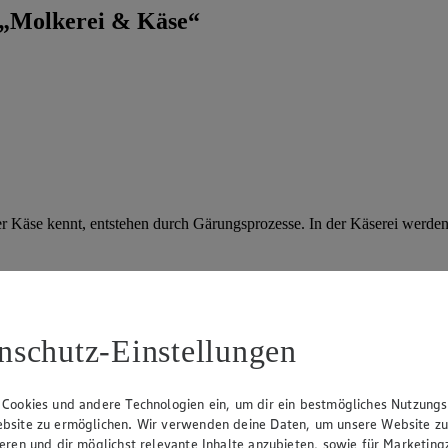
 „Molkerei & Käse“
Käse kennt, entstehen durch Gärungsprozesse. In der Käserei werden d
nschutz-Einstellungen
n. Welche Käsesorten letztendlich für das jeweilige Käsefondue-Rezep
 Cookies und andere Technologien ein, um dir ein bestmögliches Nutzungs
bsite zu ermöglichen. Wir verwenden deine Daten, um unsere Website z
ieren und dir möglichst relevante Inhalte anzubieten, sowie für Marketin