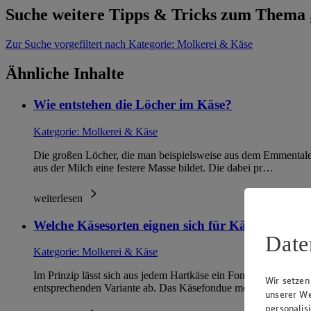
Suche weitere Tipps & Tricks zum Thema
Zur Suche
vorgefiltert nach Kategorie: Molkerei & Käse
Ähnliche Inhalte
Wie entstehen die Löcher im Käse?
Kategorie:
Molkerei & Käse
Die großen Löcher, die man beispielsweise aus dem Emmentaler 
aus der Milch eine festere Masse bildet. Die dabei pr…
weiterlesen
Welche Käsesorten eignen sich für Käsefondue?
Date
Kategorie:
Molkerei & Käse
Im Prinzip lässt sich aus jedem Hartkäse ein Fondue zubereite
Wir setzen
entsprechenden Variante ab. Das Käsefondue moitié-moitié (…
unserer We
personalis