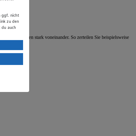
 ggf. nicht
ink zu den
t du auch
n die Käsesorten stark voneinander. So zerteilen Sie beispielsweise
uTube:
. a) DSGVO
Land mit
esteht das