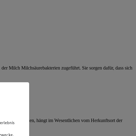
er Milch Milchsäurebakterien zugeführt. Sie sorgen dafür, dass sich
t verwendet werden, hängt im Wesentlichen vom Herkunftsort der
erlebnis
u
gzwecke.