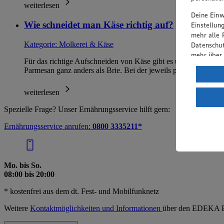
weiterlesen
Deine Einwi
Wie schneidet man Käse richtig auf?
Einstellun
mehr alle 
Kategorie:
Molkerei & Käse
Datenschut
mehr über
Für das richtige Aufschneiden von Käse gibt es unterschiedlich
Parmesan ganz anders als Brie. Bei der jeweils pa…
Verarbeit
Wenn du au
weiterlesen
ein, dass 
einem nach
Spezielle Frage? Unser Ernährungsservice hilft gern:
Risiko ein
Ernährungsservice anrufen:
0800 3335211*
Informatio
Mo. bis So.
08:00 bis 20:00
* kostenfrei aus dem dt. Fest- und Mobilfunknetz
Weitere
Kontaktmöglichkeiten und Informationen
über den EDEKA E