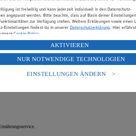
lligung ist freiwillig und kann jederzeit individuell in den Datenschutz-
gen angepasst werden. Bitte beachte, dass auf Basis deiner Einstellungen
Funktionalitäten zur Verfügung stehen. Weitere Erklärungen sowie einen L
z-Einstellungen findest du in unserer
Datenschutzerklärung
. Hier erfährs
 unsere
Cookie-Policy
.
e Schnitttechniken und auch verschiedenes Zubehör. Schließlich variiere
ung deiner personenbezogenen Daten in den USA durch Facebook und Yo
AKTIVIEREN
f „Aktivieren“ klickst, willigst du im Sinne des Art. 49 Abs. 1 Satz 1 lit
NUR NOTWENDIGE TECHNOLOGIEN
deine Daten in den USA verarbeitet werden. Der EuGH sieht die USA als 
 europäischen Standards nicht angemessenen Datenschutzniveau an. Es b
es Zugriffs durch US-amerikanische Behörden.
EINSTELLUNGEN ÄNDERN
nen zum Herausgeber der Seite findest du im
Impressum
rnährungsservice.