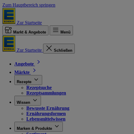
Zum Hauptbereich springen
Zur Startseite
Markt & Angebote
Menü
Zur Startseite
Schließen
Angebote
Märkte
Rezepte
Rezeptsuche
Rezeptsammlungen
Wissen
Bewusste Ernährung
Ernährungsformen
Lebensmittelwissen
Marken & Produkte