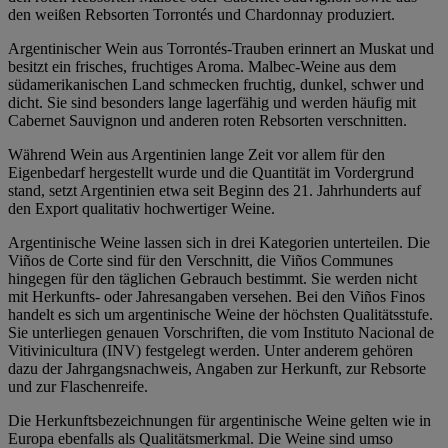
den weißen Rebsorten Torrontés und Chardonnay produziert.
Argentinischer Wein aus Torrontés-Trauben erinnert an Muskat und
besitzt ein frisches, fruchtiges Aroma. Malbec-Weine aus dem
südamerikanischen Land schmecken fruchtig, dunkel, schwer und
dicht. Sie sind besonders lange lagerfähig und werden häufig mit
Cabernet Sauvignon und anderen roten Rebsorten verschnitten.
Während Wein aus Argentinien lange Zeit vor allem für den
Eigenbedarf hergestellt wurde und die Quantität im Vordergrund
stand, setzt Argentinien etwa seit Beginn des 21. Jahrhunderts auf
den Export qualitativ hochwertiger Weine.
Argentinische Weine lassen sich in drei Kategorien unterteilen. Die
Viños de Corte sind für den Verschnitt, die Viños Communes
hingegen für den täglichen Gebrauch bestimmt. Sie werden nicht
mit Herkunfts- oder Jahresangaben versehen. Bei den Viños Finos
handelt es sich um argentinische Weine der höchsten Qualitätsstufe.
Sie unterliegen genauen Vorschriften, die vom Instituto Nacional de
Vitivinicultura (INV) festgelegt werden. Unter anderem gehören
dazu der Jahrgangsnachweis, Angaben zur Herkunft, zur Rebsorte
und zur Flaschenreife.
Die Herkunftsbezeichnungen für argentinische Weine gelten wie in
Europa ebenfalls als Qualitätsmerkmal. Die Weine sind umso