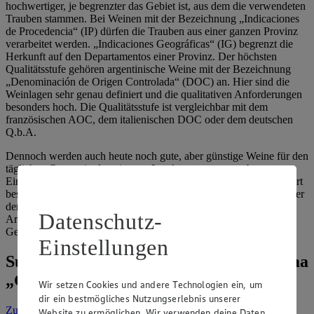
hochwertiger, je begrenzter das Gebiet ist, aus dem die verwendeten
Trauben stammen. Bei Weinen mit der Bezeichnung „Indicaciones
de Procedencia“ (IP) dürfen die Trauben aus einer ganzen Provinz
verarbeitet werden. „Indicaciones Geográficas“ (IG) begrenzt die
Herkunft auf den Departamentos einer Provinz. Der höchsten
Qualitätsstufe gehören argentinische Weine mit der Bezeichnung
„Denominación de Origen Controlada“ (DOC) an. Hier sind die
Weinlagen sehr genau definiert und die qualitativen Anforderungen
besonders hoch. Die Qualitätsstufe ist vergleichbar mit dem
französischen AOC, dem italienischen DOC oder dem deutschen
Q.b.A.
Dennoch werden auch heute noch gute, aber günstige Weine für den
täglichen Genuss in den eigenen Landesgrenzen ausgebaut.
Einfachere argentinische Weine, die nicht unbedingt für den Export
bestimmt sind, werden meist aus den hellroten Criolla-Trauben oder
den roten Cereza-Trauben hergestellt. Beide Sorten sind in
Datenschutz-
Argentinien weit verbreitet, gelten jedoch nicht als sehr edel.
Gelegentlich werden die Weine für Verschnitte genutzt.
Einstellungen
Suche weitere Tipps & Tricks zum Thema
„Getränke“
Wir setzen Cookies und andere Technologien ein, um
dir ein bestmögliches Nutzungserlebnis unserer
Zur Suche
vorgefiltert nach Kategorie: Getränke
Website zu ermöglichen. Wir verwenden deine Daten,