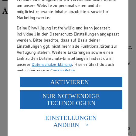
um unsere Website zu personalisieren und dir
Ähnliche Inhalte
möglichst relevante Inhalte anzubieten, sowie für
Marketingzwecke.
Was kennzeichnet einen Grauburgunder?
Deine Einwilligung ist freiwillig und kann jederzeit
individuell in den Datenschutz-Einstellungen angepasst
Kategorie:
Getränke
werden. Bitte beachte, dass auf Basis deiner
Einstellungen ggf. nicht mehr alle Funktionalitäten zur
Beim Grauburgunder handelt es sich um eine Weißweinsorte,
Verfügung stehen. Weitere Erklärungen sowie einen
die ursprünglich aus dem Burgund stammt. Heutzutage ist
Grauburgunder vor allem in Deutschland, Italien und
Link zu den Datenschutz-Einstellungen findest du in
Frankreich sowie in Australien und Neuseeland populär. Die
unserer
Datenschutzerklärung
. Hier erfährst du auch
Rebsorte zeichnet sich da…
mehr über unsere
Cookie-Policy
.
Verarbeitung deiner personenbezogenen Daten in den
AKTIVIEREN
weiterlesen
USA durch Facebook und YouTube:
Wie kühlt man Weißwein, Rosé und
NUR NOTWENDIGE
Wenn du auf „Aktivieren“ klickst, willigst du im Sinne
Schaumwein schnell?
TECHNOLOGIEN
des Art. 49 Abs. 1 Satz 1 lit. a) DSGVO ein, dass deine
Daten in den USA verarbeitet werden. Der EuGH sieht
Kategorie:
Getränke
die USA als Land mit einem nach europäischen
EINSTELLUNGEN
Standards nicht angemessenen Datenschutzniveau an.
Das sehr schnelle Herunterkühlen von Weiß,- Rosé oder
ÄNDERN
Es besteht das Risiko eines Zugriffs durch US-
Schaumweinen wird im Fachjargon frappieren genannt. Das
amerikanische Behörden.
ist hilfreich, wenn man Besuch bekommt, aber vergessen hat,