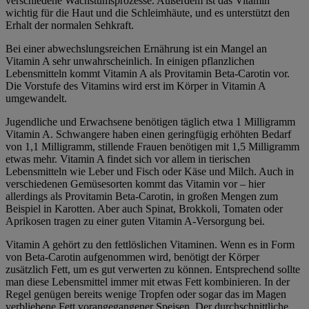
verschiedene Wachstumsprozesse. Außerdem ist das Vitamin
wichtig für die Haut und die Schleimhäute, und es unterstützt den
Erhalt der normalen Sehkraft.
Bei einer abwechslungsreichen Ernährung ist ein Mangel an
Vitamin A sehr unwahrscheinlich. In einigen pflanzlichen
Lebensmitteln kommt Vitamin A als Provitamin Beta-Carotin vor.
Die Vorstufe des Vitamins wird erst im Körper in Vitamin A
umgewandelt.
Jugendliche und Erwachsene benötigen täglich etwa 1 Milligramm
Vitamin A. Schwangere haben einen geringfügig erhöhten Bedarf
von 1,1 Milligramm, stillende Frauen benötigen mit 1,5 Milligramm
etwas mehr. Vitamin A findet sich vor allem in tierischen
Lebensmitteln wie Leber und Fisch oder Käse und Milch. Auch in
verschiedenen Gemüsesorten kommt das Vitamin vor – hier
allerdings als Provitamin Beta-Carotin, in großen Mengen zum
Beispiel in Karotten. Aber auch Spinat, Brokkoli, Tomaten oder
Aprikosen tragen zu einer guten Vitamin A-Versorgung bei.
Vitamin A gehört zu den fettlöslichen Vitaminen. Wenn es in Form
von Beta-Carotin aufgenommen wird, benötigt der Körper
zusätzlich Fett, um es gut verwerten zu können. Entsprechend sollte
man diese Lebensmittel immer mit etwas Fett kombinieren. In der
Regel genügen bereits wenige Tropfen oder sogar das im Magen
verbliebene Fett vorangegangener Speisen. Der durchschnittliche