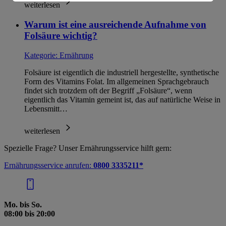
Informationen zum Herausgeber der Seite findest du
weiterlesen
im
Impressum
Warum ist eine ausreichende Aufnahme von
Folsäure wichtig?
Kategorie:
Ernährung
Folsäure ist eigentlich die industriell hergestellte, synthetische
Form des Vitamins Folat. Im allgemeinen Sprachgebrauch
findet sich trotzdem oft der Begriff „Folsäure“, wenn
eigentlich das Vitamin gemeint ist, das auf natürliche Weise in
Lebensmitt…
weiterlesen
Spezielle Frage? Unser Ernährungsservice hilft gern:
Ernährungsservice anrufen:
0800 3335211*
Mo. bis So.
08:00 bis 20:00