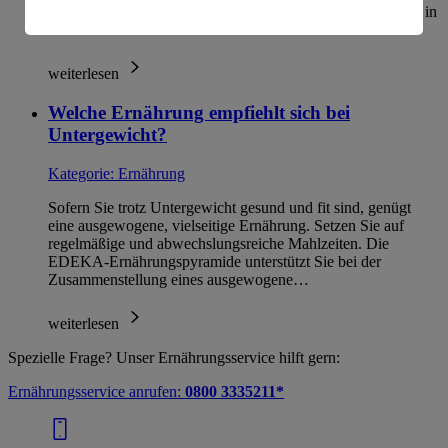
amerikanische Behörden.
eigentlich das Vitamin gemeint ist, das auf natürliche Weise in
Lebensmitt…
Informationen zum Herausgeber der Seite findest du
im
Impressum
weiterlesen
Welche Ernährung empfiehlt sich bei
Untergewicht?
Kategorie:
Ernährung
Sofern Sie trotz Untergewicht gesund und fit sind, genügt
eine ausgewogene, vielseitige Ernährung. Setzen Sie auf
regelmäßige und abwechslungsreiche Mahlzeiten. Die
EDEKA-Ernährungspyramide unterstützt Sie bei der
Zusammenstellung eines ausgewogene…
weiterlesen
Spezielle Frage? Unser Ernährungsservice hilft gern:
Ernährungsservice anrufen:
0800 3335211*