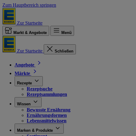
Zum Hauptbereich springen
Zur Startseite
Markt & Angebote
Menü
Zur Startseite
Schließen
Angebote
Märkte
Rezepte
Rezeptsuche
Rezeptsammlungen
Wissen
Bewusste Ernährung
Ernährungsformen
Lebensmittelwissen
Marken & Produkte