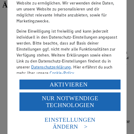
Website zu ermöglichen. Wir verwenden deine Daten,
Ähnliche Inhalte
um unsere Website zu personalisieren und dir
möglichst relevante Inhalte anzubieten, sowie für
Welches Ernährungskonzept verbirgt sich
Marketingzwecke.
hinter Slow Food?
Deine Einwilligung ist freiwillig und kann jederzeit
Kategorie:
Ernährung
individuell in den Datenschutz-Einstellungen angepasst
werden. Bitte beachte, dass auf Basis deiner
Slow Food ist ein Ernährungskonzept, das als eine Art
Einstellungen ggf. nicht mehr alle Funktionalitäten zur
Gegenbewegung zum weitverbreiteten Fast Food ins Leben
Verfügung stehen. Weitere Erklärungen sowie einen
gerufen wurde. Im Fokus stehen drei Bereiche, die von Slow
Link zu den Datenschutz-Einstellungen findest du in
Food profitieren sollen: Der Konsument, der Produzent und
unserer
Datenschutzerklärung
. Hier erfährst du auch
die Umwelt. Ziel ist es,…
mehr über unsere
Cookie-Policy
.
weiterlesen
Verarbeitung deiner personenbezogenen Daten in den
AKTIVIEREN
USA durch Facebook und YouTube:
Warum ist eine ausreichende Aufnahme von
NUR NOTWENDIGE
Folsäure wichtig?
Wenn du auf „Aktivieren“ klickst, willigst du im Sinne
TECHNOLOGIEN
des Art. 49 Abs. 1 Satz 1 lit. a) DSGVO ein, dass deine
Daten in den USA verarbeitet werden. Der EuGH sieht
Kategorie:
Ernährung
die USA als Land mit einem nach europäischen
EINSTELLUNGEN
Folsäure ist eigentlich die industriell hergestellte, synthetische
Standards nicht angemessenen Datenschutzniveau an.
ÄNDERN
Form des Vitamins Folat. Im allgemeinen Sprachgebrauch
Es besteht das Risiko eines Zugriffs durch US-
findet sich trotzdem oft der Begriff „Folsäure“, wenn