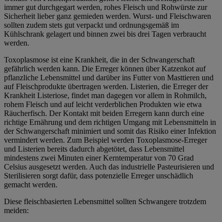
immer gut durchgegart werden, rohes Fleisch und Rohwürste zur
Sicherheit lieber ganz gemieden werden. Wurst- und Fleischwaren
sollten zudem stets gut verpackt und ordnungsgemäß im
Kühlschrank gelagert und binnen zwei bis drei Tagen verbraucht
werden.
Toxoplasmose ist eine Krankheit, die in der Schwangerschaft
gefährlich werden kann. Die Erreger können über Katzenkot auf
pflanzliche Lebensmittel und darüber ins Futter von Masttieren und
auf Fleischprodukte übertragen werden. Listerien, die Erreger der
Krankheit Listeriose, findet man dagegen vor allem in Rohmilch,
rohem Fleisch und auf leicht verderblichen Produkten wie etwa
Räucherfisch. Der Kontakt mit beiden Erregern kann durch eine
richtige Ernährung und dem richtigen Umgang mit Lebensmitteln in
der Schwangerschaft minimiert und somit das Risiko einer Infektion
vermindert werden. Zum Beispiel werden Toxoplasmose-Erreger
und Listerien bereits dadurch abgetötet, dass Lebensmittel
mindestens zwei Minuten einer Kerntemperatur von 70 Grad
Celsius ausgesetzt werden. Auch das industrielle Pasteurisieren und
Sterilisieren sorgt dafür, dass potenzielle Erreger unschädlich
gemacht werden.
Diese fleischbasierten Lebensmittel sollten Schwangere trotzdem
meiden: