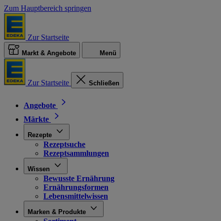
Zum Hauptbereich springen
Zur Startseite
Markt & Angebote
Menü
Zur Startseite
Schließen
Angebote
Märkte
Rezepte
Rezeptsuche
Rezeptsammlungen
Wissen
Bewusste Ernährung
Ernährungsformen
Lebensmittelwissen
Marken & Produkte