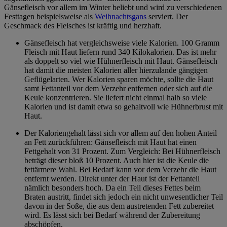
Gänsefleisch vor allem im Winter beliebt und wird zu verschiedenen
Festtagen beispielsweise als
Weihnachtsgans
serviert. Der
Geschmack des Fleisches ist kräftig und herzhaft.
Gänsefleisch hat vergleichsweise viele Kalorien. 100 Gramm
Fleisch mit Haut liefern rund 340 Kilokalorien. Das ist mehr
als doppelt so viel wie Hühnerfleisch mit Haut. Gänsefleisch
hat damit die meisten Kalorien aller hierzulande gängigen
Geflügelarten. Wer Kalorien sparen möchte, sollte die Haut
samt Fettanteil vor dem Verzehr entfernen oder sich auf die
Keule konzentrieren. Sie liefert nicht einmal halb so viele
Kalorien und ist damit etwa so gehaltvoll wie Hühnerbrust mit
Haut.
Der Kaloriengehalt lässt sich vor allem auf den hohen Anteil
an Fett zurückführen: Gänsefleisch mit Haut hat einen
Fettgehalt von 31 Prozent. Zum Vergleich: Bei Hühnerfleisch
beträgt dieser bloß 10 Prozent. Auch hier ist die Keule die
fettärmere Wahl. Bei Bedarf kann vor dem Verzehr die Haut
entfernt werden. Direkt unter der Haut ist der Fettanteil
nämlich besonders hoch. Da ein Teil dieses Fettes beim
Braten austritt, findet sich jedoch ein nicht unwesentlicher Teil
davon in der Soße, die aus dem austretenden Fett zubereitet
wird. Es lässt sich bei Bedarf während der Zubereitung
abschöpfen.