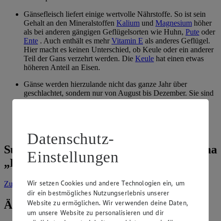
Gänsefleisch liefert einige wertvolle Nährstoffe. So ist sein
Gehalt an den Mineralstoffen
Kalium
und
Magnesium
höher
als bei anderen gängigen Geflügelsorten wie Huhn,
Pute
oder
Ente
. Auch enthält es mehr
Vitamin E
als anderes Geflügel.
Hier macht es keinen Unterschied, ob Keule oder ein anderer
Teil der Gans verzehrt werden. Die
Keule
hat einen etwas
höheren Anteil an Eisen.
Gänse werden hierzulande nicht das ganze Jahr über
geschlachtet, sondern nur von August bis Dezember. Sie sind
jedoch ganzjährig tiefgefroren im Handel erhältlich. Den
Vergleich mit frischem Fleisch müssen tiefgefrorene Gänse
nicht scheuen. Wird die Gans richtig
aufgetaut
, ist nicht mit
Qualitätseinbußen zu rechnen.
Datenschutz-
Suche weitere Tipps & Tricks zum Thema
Einstellungen
„Fleisch & Wurst“
Wir setzen Cookies und andere Technologien ein, um
Zur Suche
vorgefiltert nach Kategorie: Fleisch & Wurst
dir ein bestmögliches Nutzungserlebnis unserer
Website zu ermöglichen. Wir verwenden deine Daten,
Ähnliche Inhalte
um unsere Website zu personalisieren und dir