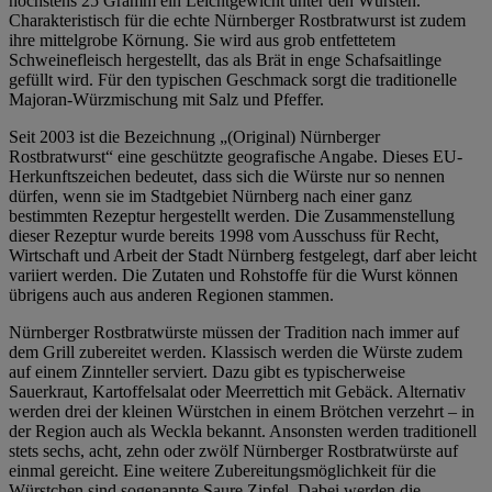
höchstens 25 Gramm ein Leichtgewicht unter den Würsten.
Charakteristisch für die echte Nürnberger Rostbratwurst ist zudem
ihre mittelgrobe Körnung. Sie wird aus grob entfettetem
Schweinefleisch hergestellt, das als Brät in enge Schafsaitlinge
gefüllt wird. Für den typischen Geschmack sorgt die traditionelle
Majoran-Würzmischung mit Salz und Pfeffer.
Seit 2003 ist die Bezeichnung „(Original) Nürnberger
Rostbratwurst“ eine geschützte geografische Angabe. Dieses EU-
Herkunftszeichen bedeutet, dass sich die Würste nur so nennen
dürfen, wenn sie im Stadtgebiet Nürnberg nach einer ganz
bestimmten Rezeptur hergestellt werden. Die Zusammenstellung
dieser Rezeptur wurde bereits 1998 vom Ausschuss für Recht,
Wirtschaft und Arbeit der Stadt Nürnberg festgelegt, darf aber leicht
variiert werden. Die Zutaten und Rohstoffe für die Wurst können
übrigens auch aus anderen Regionen stammen.
Nürnberger Rostbratwürste müssen der Tradition nach immer auf
dem Grill zubereitet werden. Klassisch werden die Würste zudem
auf einem Zinnteller serviert. Dazu gibt es typischerweise
Sauerkraut, Kartoffelsalat oder Meerrettich mit Gebäck. Alternativ
werden drei der kleinen Würstchen in einem Brötchen verzehrt – in
der Region auch als Weckla bekannt. Ansonsten werden traditionell
stets sechs, acht, zehn oder zwölf Nürnberger Rostbratwürste auf
einmal gereicht. Eine weitere Zubereitungsmöglichkeit für die
Würstchen sind sogenannte Saure Zipfel. Dabei werden die