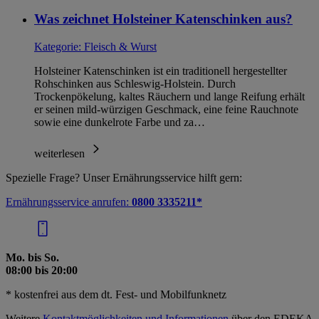
im
Impressum
Was zeichnet Holsteiner Katenschinken aus?
Kategorie:
Fleisch & Wurst
Holsteiner Katenschinken ist ein traditionell hergestellter
Rohschinken aus Schleswig-Holstein. Durch
Trockenpökelung, kaltes Räuchern und lange Reifung erhält
er seinen mild-würzigen Geschmack, eine feine Rauchnote
sowie eine dunkelrote Farbe und za…
weiterlesen
Spezielle Frage? Unser Ernährungsservice hilft gern:
Ernährungsservice anrufen:
0800 3335211*
Mo. bis So.
08:00 bis 20:00
* kostenfrei aus dem dt. Fest- und Mobilfunknetz
Weitere
Kontaktmöglichkeiten und Informationen
über den EDEKA