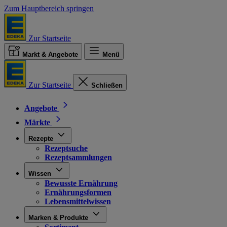
Zum Hauptbereich springen
Zur Startseite
Markt & Angebote
Menü
Zur Startseite
Schließen
Angebote
Märkte
Rezepte
Rezeptsuche
Rezeptsammlungen
Wissen
Bewusste Ernährung
Ernährungsformen
Lebensmittelwissen
Marken & Produkte