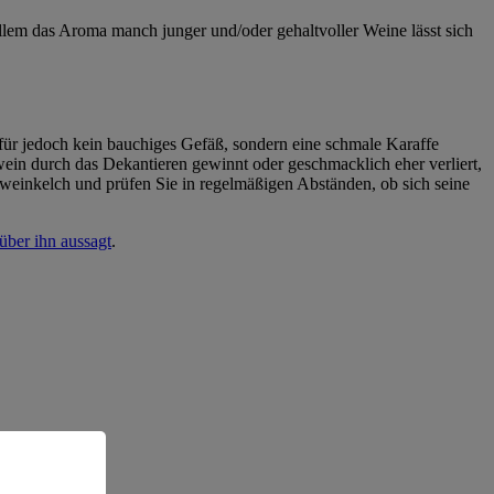
llem das Aroma manch junger und/oder gehaltvoller Weine lässt sich
ür jedoch kein bauchiges Gefäß, sondern eine schmale Karaffe
ßwein durch das Dekantieren gewinnt oder geschmacklich eher verliert,
tweinkelch und prüfen Sie in regelmäßigen Abständen, ob sich seine
über ihn aussagt
.