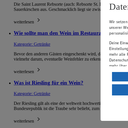
Date
Die Saint Laurent Rebsorte (auch: Rebsorte St. Laurent) gehör
Sauerkirschen aus. Geschmacklich liegt sie zwischen ele…
Wir setzen
weiterlesen
unserer We
Wie sollte man den Wein im Restaurant vorkost
personalis
Deine Einwi
Kategorie:
Getränke
Einstellun
Bevor den anderen Gästen eingeschenkt wird, darf der Gastgeb
mehr alle 
vielmehr darum, eventuelle Weinfehler zu erkennen, damit m
Datenschut
mehr über
weiterlesen
Verarbeit
Was ist Riesling für ein Wein?
Wenn du au
ein, dass 
Kategorie:
Getränke
einem nach
Risiko ein
Der Riesling gilt als eine der weltweit hochwertigsten weißen 
Bundesrepublik ist die Traube sehr beliebt, zum Beispiel …
Informatio
weiterlesen