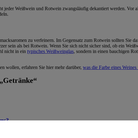
cht jeder Weißwein und Rotwein zwangsläufig dekantiert werden. Vor a
deln.
acksaromen zu verfeinern. Im Gegensatz zum Rotwein sollten Sie daf
ürzer sein als bei Rotwein. Wenn Sie sich nicht sicher sind, ob ein Wei
l nicht in ein
typisches Weißweinglas
, sondern in einen bauchigen Ro
n wollen, erfahren Sie hier mehr darüber,
was die Farbe eines Weines 
 „Getränke“
aus?