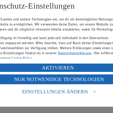
nschutz-Einstellungen
t zur erweiterten Burgunderfamilie und zeichnet sich durch eine tiefro
 Cookies und andere Technologien ein, um dir ein bestmögliches Nutzungs
bsite zu ermöglichen. Wir verwenden deine Daten, um unsere Website z
en?
ieren und dir möglichst relevante Inhalte anzubieten, sowie für Marketin
lligung ist freiwillig und kann jederzeit individuell in den Datenschutz-
gen angepasst werden. Bitte beachte, dass auf Basis deiner Einstellungen
er den Wein im Restaurant vorkosten. Dabei kann, aber muss kein Urt
Funktionalitäten zur Verfügung stehen. Weitere Erklärungen sowie einen L
a…
z-Einstellungen findest du in unserer
Datenschutzerklärung
. Hier erfährs
 unsere
Cookie-Policy
.
ung deiner personenbezogenen Daten in den USA durch Facebook und Yo
AKTIVIEREN
f „Aktivieren“ klickst, willigst du im Sinne des Art. 49 Abs. 1 Satz 1 lit
NUR NOTWENDIGE TECHNOLOGIEN
deine Daten in den USA verarbeitet werden. Der EuGH sieht die USA als 
 europäischen Standards nicht angemessenen Datenschutzniveau an. Es b
es Zugriffs durch US-amerikanische Behörden.
EINSTELLUNGEN ÄNDERN
Rebsorten . Sie stammt ursprünglich aus Deutschland, wo der Riesling 
nen zum Herausgeber der Seite findest du im
Impressum