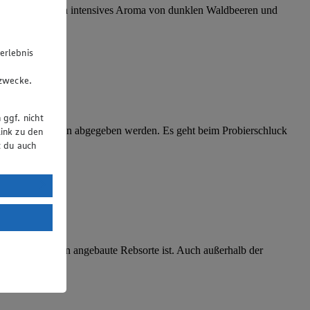
te Farbe sowie ein intensives Aroma von dunklen Waldbeeren und
erlebnis
u
gzwecke.
 ggf. nicht
eil über den Wein abgegeben werden. Es geht beim Probierschluck
ink zu den
t du auch
uTube:
. a) DSGVO
Land mit
esteht das
die am häufigsten angebaute Rebsorte ist. Auch außerhalb der