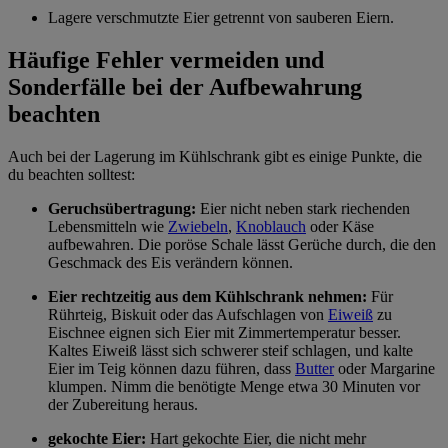
Lagere verschmutzte Eier getrennt von sauberen Eiern.
Häufige Fehler vermeiden und
Sonderfälle bei der Aufbewahrung
beachten
Auch bei der Lagerung im Kühlschrank gibt es einige Punkte, die
du beachten solltest:
Geruchsübertragung:
Eier nicht neben stark riechenden
Lebensmitteln wie
Zwiebeln
,
Knoblauch
oder Käse
aufbewahren. Die poröse Schale lässt Gerüche durch, die den
Geschmack des Eis verändern können.
Eier rechtzeitig aus dem Kühlschrank nehmen:
Für
Rührteig, Biskuit oder das Aufschlagen von
Eiweiß
zu
Eischnee eignen sich Eier mit Zimmertemperatur besser.
Kaltes Eiweiß lässt sich schwerer steif schlagen, und kalte
Eier im Teig können dazu führen, dass
Butter
oder Margarine
klumpen. Nimm die benötigte Menge etwa 30 Minuten vor
der Zubereitung heraus.
gekochte Eier:
Hart gekochte Eier, die nicht mehr