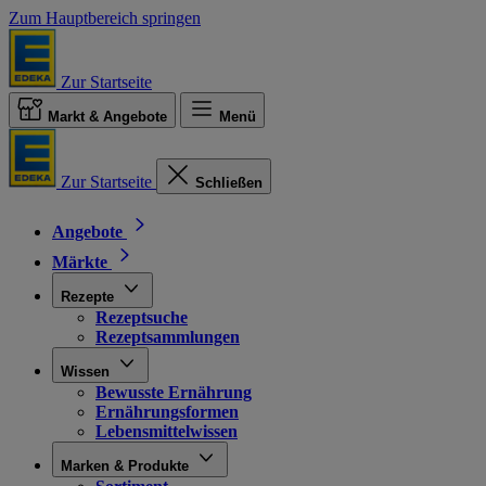
Zum Hauptbereich springen
Zur Startseite
Markt & Angebote
Menü
Zur Startseite
Schließen
Angebote
Märkte
Rezepte
Rezeptsuche
Rezeptsammlungen
Wissen
Bewusste Ernährung
Ernährungsformen
Lebensmittelwissen
Marken & Produkte