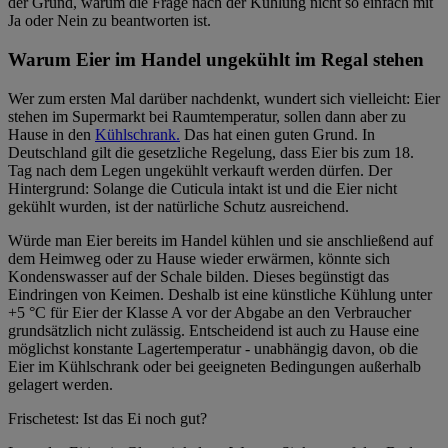
der Grund, warum die Frage nach der Kühlung nicht so einfach mit
Ja oder Nein zu beantworten ist.
Warum Eier im Handel ungekühlt im Regal stehen
Wer zum ersten Mal darüber nachdenkt, wundert sich vielleicht: Eier
stehen im Supermarkt bei Raumtemperatur, sollen dann aber zu
Hause in den
Kühlschrank.
Das hat einen guten Grund. In
Deutschland gilt die gesetzliche Regelung, dass Eier bis zum 18.
Tag nach dem Legen ungekühlt verkauft werden dürfen. Der
Hintergrund: Solange die Cuticula intakt ist und die Eier nicht
gekühlt wurden, ist der natürliche Schutz ausreichend.
Würde man Eier bereits im Handel kühlen und sie anschließend auf
dem Heimweg oder zu Hause wieder erwärmen, könnte sich
Kondenswasser auf der Schale bilden. Dieses begünstigt das
Eindringen von Keimen. Deshalb ist eine künstliche Kühlung unter
+5 °C für Eier der Klasse A vor der Abgabe an den Verbraucher
grundsätzlich nicht zulässig. Entscheidend ist auch zu Hause eine
möglichst konstante Lagertemperatur - unabhängig davon, ob die
Eier im Kühlschrank oder bei geeigneten Bedingungen außerhalb
gelagert werden.
Frischetest: Ist das Ei noch gut?