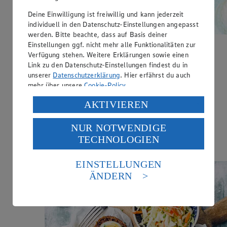
Deine Einwilligung ist freiwillig und kann jederzeit
individuell in den Datenschutz-Einstellungen angepasst
werden. Bitte beachte, dass auf Basis deiner
Einstellungen ggf. nicht mehr alle Funktionalitäten zur
Gefüllte Eier
Verfügung stehen. Weitere Erklärungen sowie einen
Link zu den Datenschutz-Einstellungen findest du in
Zubereitungsdauer
unserer
Datenschutzerklärung
. Hier erfährst du auch
mehr über unsere
Cookie-Policy
.
30 min.
Verarbeitung deiner personenbezogenen Daten in den
Ernährungsweise
AKTIVIEREN
USA durch Facebook und YouTube:
Glutenfrei
NUR NOTWENDIGE
Wenn du auf „Aktivieren“ klickst, willigst du im Sinne
Ernährungsweise
TECHNOLOGIEN
des Art. 49 Abs. 1 Satz 1 lit. a) DSGVO ein, dass deine
Vegetarisch
Daten in den USA verarbeitet werden. Der EuGH sieht
die USA als Land mit einem nach europäischen
EINSTELLUNGEN
Standards nicht angemessenen Datenschutzniveau an.
ÄNDERN
Es besteht das Risiko eines Zugriffs durch US-
amerikanische Behörden.
Informationen zum Herausgeber der Seite findest du
im
Impressum