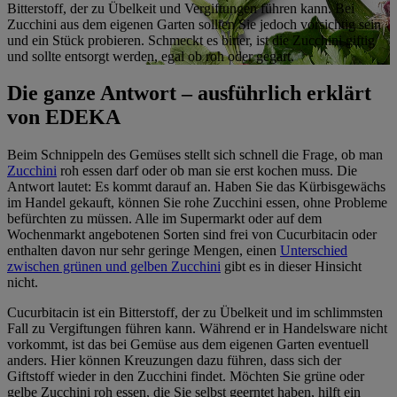
Bitterstoff, der zu Übelkeit und Vergiftungen führen kann. Bei
Zucchini aus dem eigenen Garten sollten Sie jedoch vorsichtig sein
und ein Stück probieren. Schmeckt es bitter, ist die Zucchini giftig
und sollte entsorgt werden, egal ob roh oder gegart.
Die ganze Antwort – ausführlich erklärt
von EDEKA
Beim Schnippeln des Gemüses stellt sich schnell die Frage, ob man
Zucchini
roh essen darf oder ob man sie erst kochen muss. Die
Antwort lautet: Es kommt darauf an. Haben Sie das Kürbisgewächs
im Handel gekauft, können Sie rohe Zucchini essen, ohne Probleme
befürchten zu müssen. Alle im Supermarkt oder auf dem
Wochenmarkt angebotenen Sorten sind frei von Cucurbitacin oder
enthalten davon nur sehr geringe Mengen, einen
Unterschied
zwischen grünen und gelben Zucchini
gibt es in dieser Hinsicht
nicht.
Cucurbitacin ist ein Bitterstoff, der zu Übelkeit und im schlimmsten
Fall zu Vergiftungen führen kann. Während er in Handelsware nicht
vorkommt, ist das bei Gemüse aus dem eigenen Garten eventuell
anders. Hier können Kreuzungen dazu führen, dass sich der
Giftstoff wieder in den Zucchini findet. Möchten Sie grüne oder
gelbe Zucchini roh essen, die Sie selbst geerntet haben, hilft ein