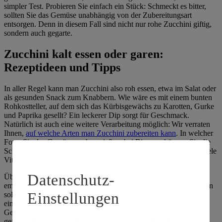
simpler Test. Probieren Sie einfach ein Stück: Schmeckt es bitter,
sollten Sie das Gemüse unabhängig von der Zubereitungsart
entsorgen. Denn in diesem Fall sind nicht nur rohe Zucchini giftig,
sondern auch gegarte.
Zucchini kalt essen oder garen:
Rezeptideen und Tipps
In aller Regel kann man Zucchini also roh essen, etwa im Salat oder
als gesunden Snack zum Knabbern. Wie wäre es mit einem bunten
Rohkostteller, auf dem sich das Kürbisgewächs zu Karotten, Gurke
und Paprika gesellt? Ein leckerer Dip sorgt für Geschmack.
Natürlich ist auch eine weitere Verarbeitung möglich: Wir verraten
Ihnen,
auf welche Arten man Zucchini zubereiten kann
. In welcher
Form Sie das Gemüse auch genießen, bei Bioware können Sie die
Schale bedenkenlos mitverzehren – sie enthält sogar besonders viele
Vitalstoffe und es wäre schade, sie zu entsorgen.
Datenschutz-
Übrigens, auch wenn Zucchini roh nicht giftig ist, kann sie bei
empfindlichen Menschen Verdauungsbeschwerden auslösen. Dann
Einstellungen
sollten Sie das Kürbisgewächs besser garen. Verwenden Sie es
einfach für Suppen oder Eintöpfe, als Zutat in bunten
Gemüsegerichten oder backen Sie es mit Feta oder Hackfleisch
gefüllt.