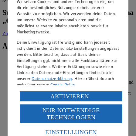
Wir setzen Cookies und andere Technologien ein, um
dir ein bestmögliches Nutzungserlebnis unserer
Suche weitere Tipps & Tricks zum Thema
Website zu ermöglichen. Wir verwenden deine Daten,
„Obst & Gemüse“
um unsere Website zu personalisieren und dir
möglichst relevante Inhalte anzubieten, sowie für
Marketingzwecke.
Zur Suche
vorgefiltert nach Kategorie: Obst & Gemüse
Deine Einwilligung ist freiwillig und kann jederzeit
Ähnliche Inhalte
individuell in den Datenschutz-Einstellungen angepasst
werden. Bitte beachte, dass auf Basis deiner
Muss man Kohlrabi schälen?
Einstellungen ggf. nicht mehr alle Funktionalitäten zur
Verfügung stehen. Weitere Erklärungen sowie einen
Kategorie:
Obst & Gemüse
Link zu den Datenschutz-Einstellungen findest du in
unserer
Datenschutzerklärung
. Hier erfährst du auch
Sie müssen Kohlrabi nur schälen, wenn die Haut sehr fest und
mehr über unsere
Cookie-Policy
.
faserig ist. Ist die Schale fein und dünn, brauchen Sie das
Gemüse nur sorgfältig zu waschen und können es dann samt
Verarbeitung deiner personenbezogenen Daten in den
AKTIVIEREN
Schale verzehren. Kohlrabi schmeckt sowohl roh als auch
USA durch Facebook und YouTube:
gekocht. Das vie…
NUR NOTWENDIGE
Wenn du auf „Aktivieren“ klickst, willigst du im Sinne
TECHNOLOGIEN
weiterlesen
des Art. 49 Abs. 1 Satz 1 lit. a) DSGVO ein, dass deine
Daten in den USA verarbeitet werden. Der EuGH sieht
Wie viel Vitamin C liefern Orangen?
die USA als Land mit einem nach europäischen
EINSTELLUNGEN
Standards nicht angemessenen Datenschutzniveau an.