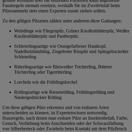
genaue Kenntnis über die einzelnen Pilzsorten kann allgemeine
Faustregeln niemals ersetzen, weshalb Sie im Zweifelsfall beim
Pilzesammeln stets einen Experten zurate ziehen sollten.
Zu den giftigen Pilzarten zählen unter anderem diese Gattungen:
Wulstlinge wie Fliegenpilz, Grüner Knollenblätterpilz, Weißer
Knollenblätterpilz und Pantherpilz.
Schleierlingsartige wie Orangefarbener Hautkopf,
Nadelholzhäubling, Ziegelroter Risspilz und Spitzgebuckelter
Schleierling
Ritterlingsartige wie Bleiweißer Trichterling, Bitterer
Trichterling oder Tigerritterling
Lorcheln wie die Frühlingslorchel
Rötlingsartige wie Riesenrötling, Frühlingsrötling und
Niedergedrückter Rötling
Um diese giftigen Pilze erkennen und von essbaren Arten
unterscheiden zu können, ist Expertenwissen notwendig.
Hausregeln, nach denen man essbare Pilze an Insektenbefall, Farbe,
Geruch, Verfärbung beim Anschneiden oder der Schwarzfärbung
von Silberbesteck oder Zwiebeln beim Kontakt mit dem Pilzfleisch