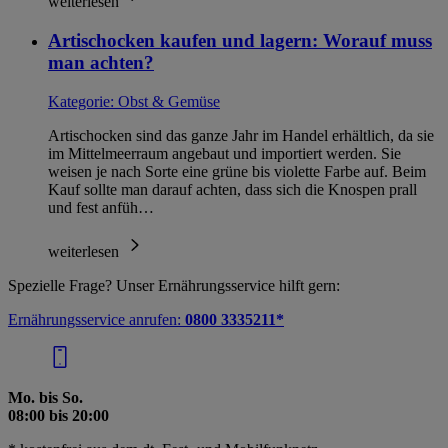
Informationen zum Herausgeber der Seite findest du
weiterlesen
im
Impressum
Artischocken kaufen und lagern: Worauf muss
man achten?
Kategorie:
Obst & Gemüse
Artischocken sind das ganze Jahr im Handel erhältlich, da sie
im Mittelmeerraum angebaut und importiert werden. Sie
weisen je nach Sorte eine grüne bis violette Farbe auf. Beim
Kauf sollte man darauf achten, dass sich die Knospen prall
und fest anfüh…
weiterlesen
Spezielle Frage? Unser Ernährungsservice hilft gern:
Ernährungsservice anrufen:
0800 3335211*
Mo. bis So.
08:00 bis 20:00