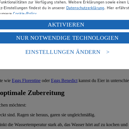
Funktionalitäten zur Verfügung stehen. Weitere Erklärungen sowie einen L
ck
z-Einstellungen findest du in unserer
Datenschutzerklärung
. Hier erfährs
 unsere
Cookie-Policy
.
Bei zimmerwarmen Eiern der Größe M gelten folgende Richtwerte:
ung deiner personenbezogenen Daten in den USA durch Facebook und Yo
AKTIVIEREN
f „Aktivieren“ klickst, willigst du im Sinne des Art. 49 Abs. 1 Satz 1 lit
NUR NOTWENDIGE TECHNOLOGIEN
deine Daten in den USA verarbeitet werden. Der EuGH sieht die USA als 
 europäischen Standards nicht angemessenen Datenschutzniveau an. Es b
es Zugriffs durch US-amerikanische Behörden.
EINSTELLUNGEN ÄNDERN
nen zum Herausgeber der Seite findest du im
Impressum
hte wie
Eggs Florentine
oder
Eggs Benedict
kannst du Eier in unterschie
e optimale Zubereitung
ochen möchtest:
eckt sind. Ragen sie heraus, garen sie ungleichmäßig.
sinkt die Wassertemperatur stark ab, das Wasser hört auf zu kochen und