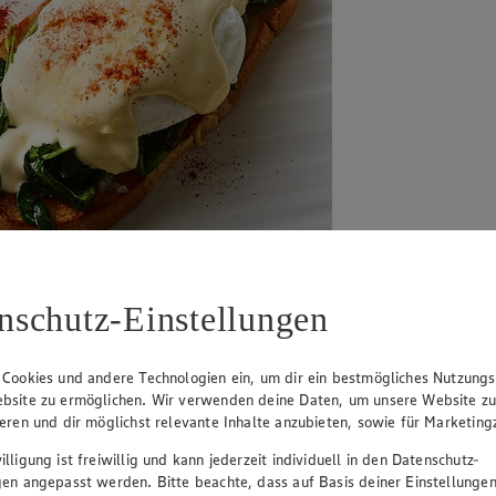
nschutz-Einstellungen
 Cookies und andere Technologien ein, um dir ein bestmögliches Nutzungs
bsite zu ermöglichen. Wir verwenden deine Daten, um unsere Website z
ieren und dir möglichst relevante Inhalte anzubieten, sowie für Marketin
lligung ist freiwillig und kann jederzeit individuell in den Datenschutz-
e auf geröstetem Brioche – der vegetarische Brunch-Klassiker für be
gen angepasst werden. Bitte beachte, dass auf Basis deiner Einstellungen