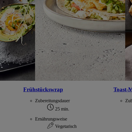
Frühstückswrap
Toast-M
Zubereitungsdauer
Zub
25 min.
Ernährungsweise
Vegetarisch