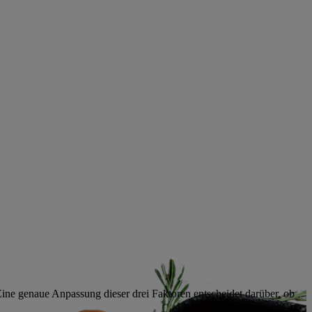
ine genaue Anpassung dieser drei Faktoren entscheidet darüber, ob