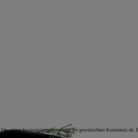
 Eis, seiner Ausgangstemperatur und der gewünschten Konsistenz ab. E
chgegart auf dem Teller serviert wird.