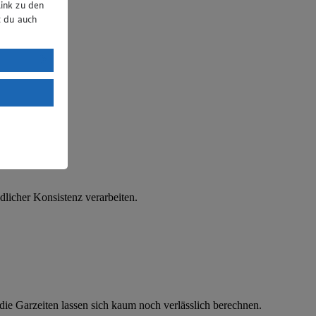
ink zu den
t du auch
uTube:
. a) DSGVO
Land mit
esteht das
dlicher Konsistenz verarbeiten.
 die Garzeiten lassen sich kaum noch verlässlich berechnen.