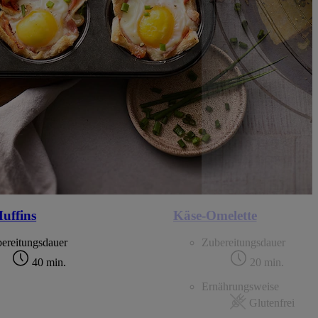
uffins
Käse-Omelette
ereitungsdauer
Zubereitungsdauer
40 min.
20 min.
Ernährungsweise
Glutenfrei