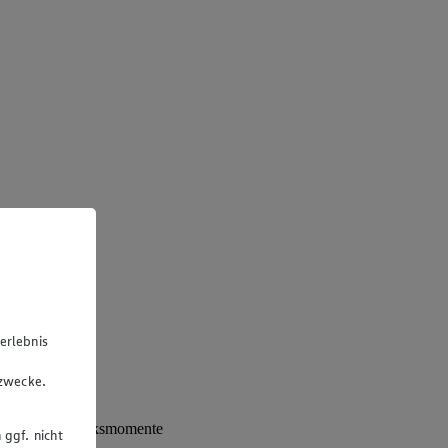
erlebnis
u
gzwecke.
sondere Frühstücksmomente
 ggf. nicht