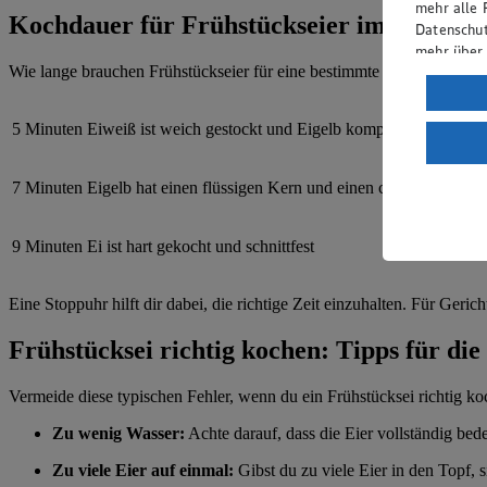
mehr alle 
Kochdauer für Frühstückseier im Überbli
Datenschut
mehr über
Wie lange brauchen Frühstückseier für eine bestimmte Konsistenz? 
Verarbeit
Wenn du au
5 Minuten
Eiweiß ist weich gestockt und Eigelb komplett flüssig
ein, dass 
einem nach
7 Minuten
Eigelb hat einen flüssigen Kern und einen cremigen Rand
Risiko ein
Informatio
9 Minuten
Ei ist hart gekocht und schnittfest
Eine Stoppuhr hilft dir dabei, die richtige Zeit einzuhalten. Für Geric
Frühstücksei richtig kochen: Tipps für di
Vermeide diese typischen Fehler, wenn du ein Frühstücksei richtig k
Zu wenig Wasser:
Achte darauf, dass die Eier vollständig bed
Zu viele Eier auf einmal:
Gibst du zu viele Eier in den Topf, 