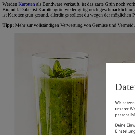
Werden
Karotten
als Bundware verkauft, ist das zarte Grün noch vor
Biomüll. Dabei ist Karottengrün weder giftig noch geschmacklich ung
ist Karottengrün gesund, allerdings solltest du wegen der möglichen
Tipp:
Mehr zur vollständigen Verwertung von Gemüse und Vermeidu
Date
Wir setzen
unserer We
personalis
Deine Einwi
Einstellun