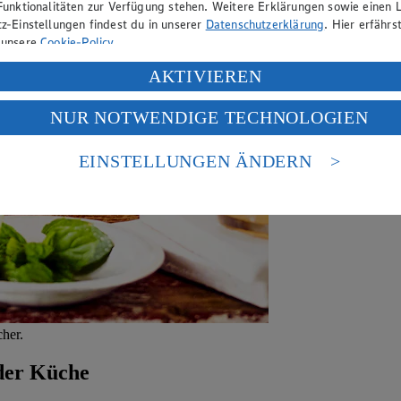
Funktionalitäten zur Verfügung stehen. Weitere Erklärungen sowie einen L
z-Einstellungen findest du in unserer
Datenschutzerklärung
. Hier erfährs
 unsere
Cookie-Policy
.
ung deiner personenbezogenen Daten in den USA durch Facebook und Yo
AKTIVIEREN
f „Aktivieren“ klickst, willigst du im Sinne des Art. 49 Abs. 1 Satz 1 lit
NUR NOTWENDIGE TECHNOLOGIEN
deine Daten in den USA verarbeitet werden. Der EuGH sieht die USA als 
 europäischen Standards nicht angemessenen Datenschutzniveau an. Es b
es Zugriffs durch US-amerikanische Behörden.
EINSTELLUNGEN ÄNDERN
nen zum Herausgeber der Seite findest du im
Impressum
her.
 der Küche