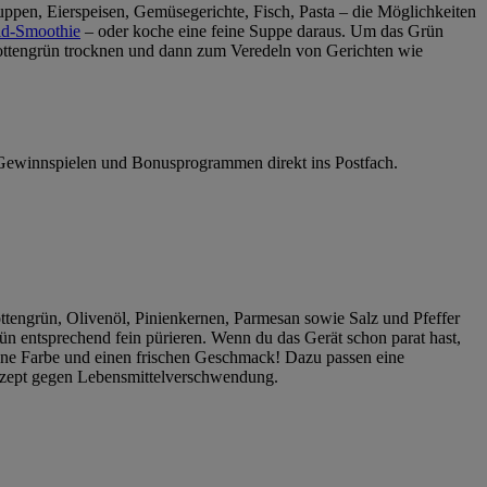
uppen, Eierspeisen, Gemüsegerichte, Fisch, Pasta – die Möglichkeiten
d-Smoothie
– oder koche eine feine Suppe daraus. Um das Grün
Karottengrün trocknen und dann zum Veredeln von Gerichten wie
, Gewinnspielen und Bonusprogrammen direkt ins Postfach.
ottengrün, Olivenöl, Pinienkernen, Parmesan sowie Salz und Pfeffer
ün entsprechend fein pürieren. Wenn du das Gerät schon parat hast,
üne Farbe und einen frischen Geschmack! Dazu passen eine
nzept gegen Lebensmittelverschwendung.