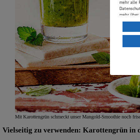
mehr alle 
Datenschut
mehr über
Verarbeit
Wenn du au
ein, dass 
einem nach
Risiko ein
Informatio
Mit Karottengrün schmeckt unser Mangold-Smoothie noch frisc
Vielseitig zu verwenden: Karottengrün in