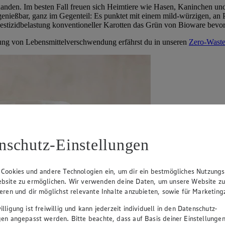
handen. Im besten Fall freuen sich Heimtiere wie Hasen, Kaninchen u
enießbar, ganz im Gegenteil: Es punktet mit einem mild-würzigen, an Pe
 Pestizidbelastung konventioneller Karotten das Grün von Bioware bevo
ng von Lebensmittelverschwendung erfährst du in unseren
Zero-Wast
nschutz-Einstellungen
 Cookies und andere Technologien ein, um dir ein bestmögliches Nutzungs
bsite zu ermöglichen. Wir verwenden deine Daten, um unsere Website z
ieren und dir möglichst relevante Inhalte anzubieten, sowie für Marketin
lligung ist freiwillig und kann jederzeit individuell in den Datenschutz-
gen angepasst werden. Bitte beachte, dass auf Basis deiner Einstellungen