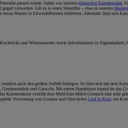
Petersilie passen würde: Salate wie unseren
türkischen Karottensalat
, S
und gegart verwerten. Gib es in einen Smoothie – etwa in unseren
Mangol
it etwas Wasser in Eiswürfelformen einfrieren. Alternativ lässt sich 
te, Kochtricks und Wissenswertes sowie Informationen zu Eigenmarken
 sondern auch den großen Auftritt hinlegen. So lässt sich mit dem Kar
deln, Gemüsenudeln und Gnocchi. Mit einem Standmixer kannst du das Gr
as Karottenkraut verleiht dem Mehl-Eier-Milch-Gemisch eine tolle gr
omplette Verwertung von Gemüse und Obst liefert
Leaf to Root
, ein Ko