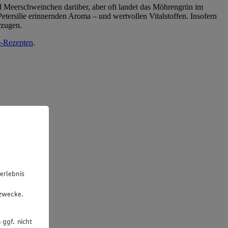
nd Meerschweinchen darüber, aber oft landet das Möhrengrün im
tersilie erinnernden Aroma – und wertvollen Vitalstoffen. Insofern
rzugen.
e-Rezepten
.
erlebnis
u
gzwecke.
 ggf. nicht