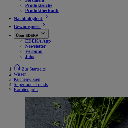
Sortiment
Produktsuche
Produktherkunft
Nachhaltigkeit
Gewinnspiele
Über EDEKA
EDEKA App
Newsletter
Verbund
Jobs
Zur Startseite
Wissen
Küchenwissen
Superfoods Trends
Karottengrün