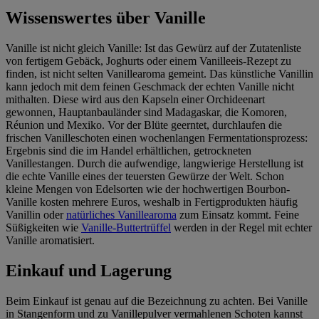
Wissenswertes über Vanille
Vanille ist nicht gleich Vanille: Ist das Gewürz auf der Zutatenliste
von fertigem Gebäck, Joghurts oder einem Vanilleeis-Rezept zu
finden, ist nicht selten Vanillearoma gemeint. Das künstliche Vanillin
kann jedoch mit dem feinen Geschmack der echten Vanille nicht
mithalten. Diese wird aus den Kapseln einer Orchideenart
gewonnen, Hauptanbauländer sind Madagaskar, die Komoren,
Réunion und Mexiko. Vor der Blüte geerntet, durchlaufen die
frischen Vanilleschoten einen wochenlangen Fermentationsprozess:
Ergebnis sind die im Handel erhältlichen, getrockneten
Vanillestangen. Durch die aufwendige, langwierige Herstellung ist
die echte Vanille eines der teuersten Gewürze der Welt. Schon
kleine Mengen von Edelsorten wie der hochwertigen Bourbon-
Vanille kosten mehrere Euros, weshalb in Fertigprodukten häufig
Vanillin oder
natürliches Vanillearoma
zum Einsatz kommt. Feine
Süßigkeiten wie
Vanille-Buttertrüffel
werden in der Regel mit echter
Vanille aromatisiert.
Einkauf und Lagerung
Beim Einkauf ist genau auf die Bezeichnung zu achten. Bei Vanille
in Stangenform und zu Vanillepulver vermahlenen Schoten kannst