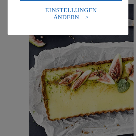
Daten in den USA verarbeitet werden. Der EuGH sieht
die USA als Land mit einem nach europäischen
EINSTELLUNGEN
Standards nicht angemessenen Datenschutzniveau an.
ÄNDERN
Es besteht das Risiko eines Zugriffs durch US-
amerikanische Behörden.
Informationen zum Herausgeber der Seite findest du
im
Impressum