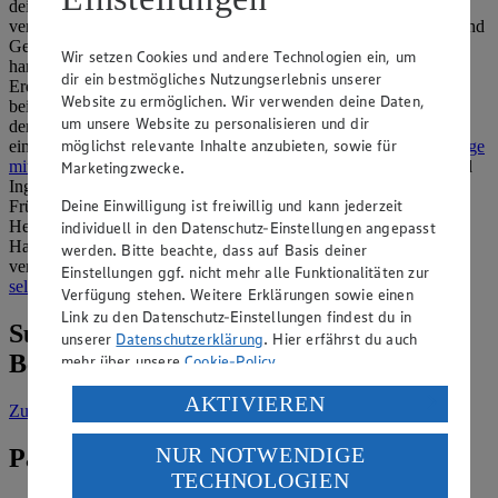
deinen Tee, zum Backen oder auch für karamellisierte Speisen
verwenden kannst. Ein weiterer Einsatzbereich für das Gewürz sind
Getränke, allen voran der Vanille-Milchshake. Der Geschmack
Wir setzen Cookies und andere Technologien ein, um
harmoniert auch sehr gut mit Beerenfrüchten wie Heidelbeeren,
dir ein bestmögliches Nutzungserlebnis unserer
Erdbeeren und Himbeeren. Zusammen mit Hüttenkäse lässt sich
Website zu ermöglichen. Wir verwenden deine Daten,
beispielsweise ein sättigender
Vanille-Beeren-Eiweißdrink
mixen,
um unsere Website zu personalisieren und dir
der nach dem Sport oder zum Frühstück schmeckt. Wer morgens
möglichst relevante Inhalte anzubieten, sowie für
eine vollwertige Mahlzeit bevorzugt, kann sich ein
Quinoa-Porridge
mit Vanille und Kurkuma
zubereiten und abgerundet mit Zimt und
Marketingzwecke.
Ingwer eine würzig-süße Speise genießen. Auch in feinem
Deine Einwilligung ist freiwillig und kann jederzeit
Frühstücksgebäck entfaltet Vanille ihr Aroma – etwa in süßen
Hefeteigen oder Glasuren für
Medialunas
. Die argentinischen
individuell in den Datenschutz-Einstellungen angepasst
Halbmonde lassen sich so mit einer besonders aromatischen Note
werden. Bitte beachte, dass auf Basis deiner
verfeinern. Außerdem solltest du die Schote unbedingt für unser
Einstellungen ggf. nicht mehr alle Funktionalitäten zur
selbst gemachtes Vanillepuddingpulver
verwenden.
Verfügung stehen. Weitere Erklärungen sowie einen
Link zu den Datenschutz-Einstellungen findest du in
Suche weitere Lebensmittel aus dem
unserer
Datenschutzerklärung
. Hier erfährst du auch
Bereich „Gewürze & Kräuter“
mehr über unsere
Cookie-Policy
.
Verarbeitung deiner personenbezogenen Daten in den
AKTIVIEREN
Zur Suche
vorgefiltert nach Kategorie: Gewürze & Kräuter
USA durch Facebook und YouTube:
NUR NOTWENDIGE
Passende Rezepte zu Vanille
Wenn du auf „Aktivieren“ klickst, willigst du im Sinne
TECHNOLOGIEN
des Art. 49 Abs. 1 Satz 1 lit. a) DSGVO ein, dass deine