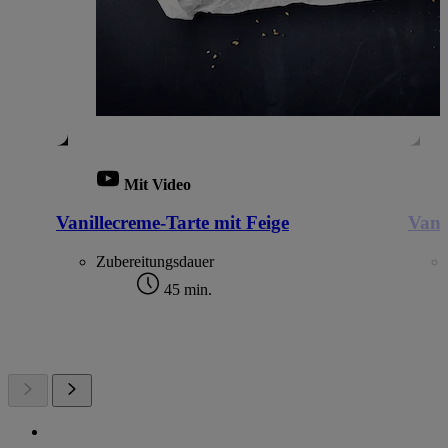
Mit Video
Vanillecreme-Tarte mit Feige
Vanil
Zubereitungsdauer
45 min.