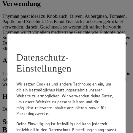
Verwendung
Thymian passt ideal zu Knoblauch, Oliven, Auberginen, Tomaten,
Paprika und Zucchini. Das Kraut lässt sich am besten getrocknet
verwenden, da sein Geschmack so wesentlich stärker hervortritt.
Thymian würzt vor allem mediterrane Gerichte wie Eintöpfe oder
Suppen und die Beigabe eines Zweiges sorgt für einen wunderbaren
Duft und ein angenehmes Aroma in allen Speisen. Er gehört in das
klassische Bouquet garni.
Datenschutz-
Aufbewahrung
Einstellungen
Thymian lässt sich sehr gut trocknen. Am besten trocknet man ihn in
ganzen Zweigen, von denen dann die trockenen Blätter abgestreift
Wir setzen Cookies und andere Technologien ein, um
werden.
dir ein bestmögliches Nutzungserlebnis unserer
Haltbarkeit
Website zu ermöglichen. Wir verwenden deine Daten,
um unsere Website zu personalisieren und dir
möglichst relevante Inhalte anzubieten, sowie für
Dunkel und trocken gelagert, hält er sich so mehrere Monate.
Marketingzwecke.
Suche weitere Lebensmittel aus dem
Deine Einwilligung ist freiwillig und kann jederzeit
Bereich „Gewürze & Kräuter“
individuell in den Datenschutz-Einstellungen angepasst