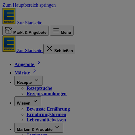
Zum Hauptbereich springen
Zur Startseite
Markt & Angebote
Menü
Zur Startseite
Schließen
Angebote
Märkte
Rezepte
Rezeptsuche
Rezeptsammlungen
Wissen
Bewusste Ernährung
Ernährungsformen
Lebensmittelwissen
Marken & Produkte