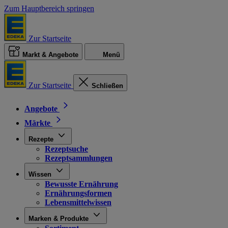
Zum Hauptbereich springen
Zur Startseite
Markt & Angebote
Menü
Zur Startseite
Schließen
Angebote
Märkte
Rezepte
Rezeptsuche
Rezeptsammlungen
Wissen
Bewusste Ernährung
Ernährungsformen
Lebensmittelwissen
Marken & Produkte