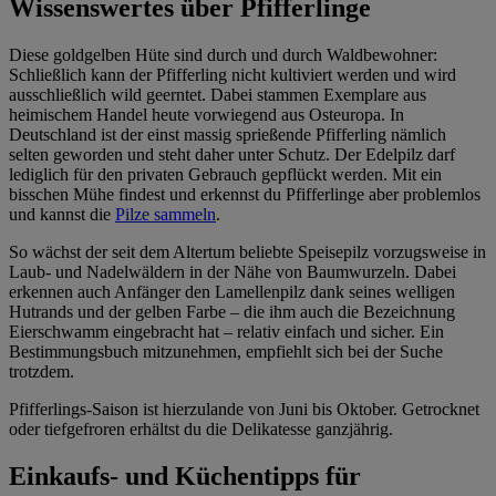
Wissenswertes über Pfifferlinge
Diese goldgelben Hüte sind durch und durch Waldbewohner:
Schließlich kann der Pfifferling nicht kultiviert werden und wird
ausschließlich wild geerntet. Dabei stammen Exemplare aus
heimischem Handel heute vorwiegend aus Osteuropa. In
Deutschland ist der einst massig sprießende Pfifferling nämlich
selten geworden und steht daher unter Schutz. Der Edelpilz darf
lediglich für den privaten Gebrauch gepflückt werden. Mit ein
bisschen Mühe findest und erkennst du Pfifferlinge aber problemlos
und kannst die
Pilze sammeln
.
So wächst der seit dem Altertum beliebte Speisepilz vorzugsweise in
Laub- und Nadelwäldern in der Nähe von Baumwurzeln. Dabei
erkennen auch Anfänger den Lamellenpilz dank seines welligen
Hutrands und der gelben Farbe – die ihm auch die Bezeichnung
Eierschwamm eingebracht hat – relativ einfach und sicher. Ein
Bestimmungsbuch mitzunehmen, empfiehlt sich bei der Suche
trotzdem.
Pfifferlings-Saison ist hierzulande von Juni bis Oktober. Getrocknet
oder tiefgefroren erhältst du die Delikatesse ganzjährig.
Einkaufs- und Küchentipps für