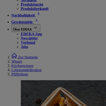
Sortiment
Produktsuche
Produktherkunft
Nachhaltigkeit
Gewinnspiele
Über EDEKA
EDEKA App
Newsletter
Verbund
Jobs
Zur Startseite
Wissen
Küchenwissen
Lebensmittellexikon
Pfifferlinge