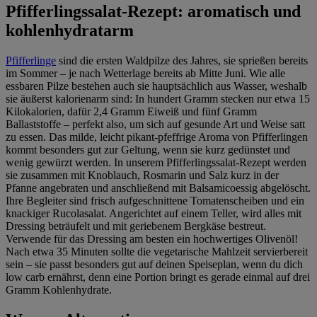
Pfifferlingssalat-Rezept: aromatisch und
kohlenhydratarm
Pfifferlinge
sind die ersten Waldpilze des Jahres, sie sprießen bereits
im Sommer – je nach Wetterlage bereits ab Mitte Juni. Wie alle
essbaren Pilze bestehen auch sie hauptsächlich aus Wasser, weshalb
sie äußerst kalorienarm sind: In hundert Gramm stecken nur etwa 15
Kilokalorien, dafür 2,4 Gramm Eiweiß und fünf Gramm
Ballaststoffe – perfekt also, um sich auf gesunde Art und Weise satt
zu essen. Das milde, leicht pikant-pfeffrige Aroma von Pfifferlingen
kommt besonders gut zur Geltung, wenn sie kurz gedünstet und
wenig gewürzt werden. In unserem Pfifferlingssalat-Rezept werden
sie zusammen mit Knoblauch, Rosmarin und Salz kurz in der
Pfanne angebraten und anschließend mit Balsamicoessig abgelöscht.
Ihre Begleiter sind frisch aufgeschnittene Tomatenscheiben und ein
knackiger Rucolasalat. Angerichtet auf einem Teller, wird alles mit
Dressing beträufelt und mit geriebenem Bergkäse bestreut.
Verwende für das Dressing am besten ein hochwertiges Olivenöl!
Nach etwa 35 Minuten sollte die vegetarische Mahlzeit servierbereit
sein – sie passt besonders gut auf deinen Speiseplan, wenn du dich
low carb ernährst, denn eine Portion bringt es gerade einmal auf drei
Gramm Kohlenhydrate.