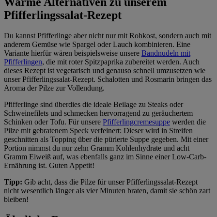
Warme Alternativen zu unserem
Pfifferlingssalat-Rezept
Du kannst Pfifferlinge aber nicht nur mit Rohkost, sondern auch mit
anderem Gemüse wie Spargel oder Lauch kombinieren. Eine
Variante hierfür wären beispielsweise unsere
Bandnudeln mit
Pfifferlingen
, die mit roter Spitzpaprika zubereitet werden. Auch
dieses Rezept ist vegetarisch und genauso schnell umzusetzen wie
unser Pfifferlingssalat-Rezept. Schalotten und Rosmarin bringen das
Aroma der Pilze zur Vollendung.
Pfifferlinge sind überdies die ideale Beilage zu Steaks oder
Schweinefilets und schmecken hervorragend zu geräuchertem
Schinken oder Tofu. Für unsere
Pfifferlingcremesuppe
werden die
Pilze mit gebratenem Speck verfeinert: Dieser wird in Streifen
geschnitten als Topping über die pürierte Suppe gegeben. Mit einer
Portion nimmst du nur zehn Gramm Kohlenhydrate und acht
Gramm Eiweiß auf, was ebenfalls ganz im Sinne einer Low-Carb-
Ernährung ist. Guten Appetit!
Tipp:
Gib acht, dass die Pilze für unser Pfifferlingssalat-Rezept
nicht wesentlich länger als vier Minuten braten, damit sie schön zart
bleiben!