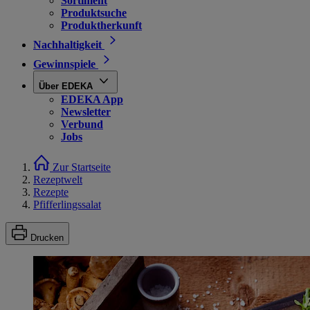
Sortiment
Produktsuche
Produktherkunft
Nachhaltigkeit
Gewinnspiele
Über EDEKA
EDEKA App
Newsletter
Verbund
Jobs
Zur Startseite
Rezeptwelt
Rezepte
Pfifferlingssalat
Drucken