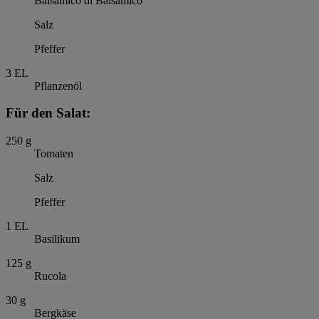
Balsamico di Balsamico
Salz
Pfeffer
3
EL
Pflanzenöl
Für den Salat:
250
g
Tomaten
Salz
Pfeffer
1
EL
Basilikum
125
g
Rucola
30
g
Bergkäse