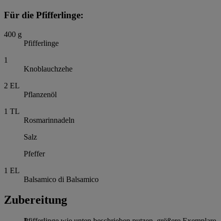
Für die Pfifferlinge:
400
g
Pfifferlinge
1
Knoblauchzehe
2
EL
Pflanzenöl
1
TL
Rosmarinnadeln
Salz
Pfeffer
1
EL
Balsamico di Balsamico
Zubereitung
Pfifferlinge wie unten beschrieben putzen, größere Exemplare