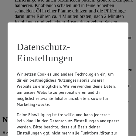
halbieren. Knoblauch schälen und in feine Scheiben
schneiden. Öl in einer Pfanne erhitzen und die Pfifferlinge
darin unter Rühren ca. 4 Minuten braten, nach 2 Minuten
Knoblauch und gehackten Rosmarin zugeben. Salzen,
pfeffern und mit Essig ablöschen.
Tomaten waschen, gut abtrocknen, Stielansätze entfernen und
in Scheiben schneiden. Tomatenscheiben auf vier Tellern
Datenschutz-
anrichten, salzen und pfeffern. Basilikum in feine Streifen
schneiden und darauf verteilen. Rucola von den groben
Einstellungen
Stielen befreien, waschen, gut abtropfen lassen.
Zutaten für das Dressing verrühren. Die Hälfte davon auf den
Wir setzen Cookies und andere Technologien ein, um
Tomaten verteilen.
dir ein bestmögliches Nutzungserlebnis unserer
Rucola neben den Tomaten anrichten und mit dem restlichen
Website zu ermöglichen. Wir verwenden deine Daten,
Dressing beträufeln.
um unsere Website zu personalisieren und dir
möglichst relevante Inhalte anzubieten, sowie für
Pfifferlinge auf und neben den Tomaten verteilen. Bergkäse
Marketingzwecke.
reiben und über den Salat streuen und servieren.
Deine Einwilligung ist freiwillig und kann jederzeit
Nährwerte
individuell in den Datenschutz-Einstellungen angepasst
werden. Bitte beachte, dass auf Basis deiner
Referenzmenge für einen durchschnittlichen Erwachsenen laut
Einstellungen ggf. nicht mehr alle Funktionalitäten zur