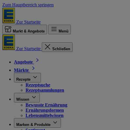
Zum Hauptbereich springen
Zur Startseite
Markt & Angebote
Menü
Zur Startseite
Schließen
Angebote
Märkte
Rezepte
Rezeptsuche
Rezeptsammlungen
Wissen
Bewusste Ernährung
Ernährungsformen
Lebensmittelwissen
Marken & Produkte