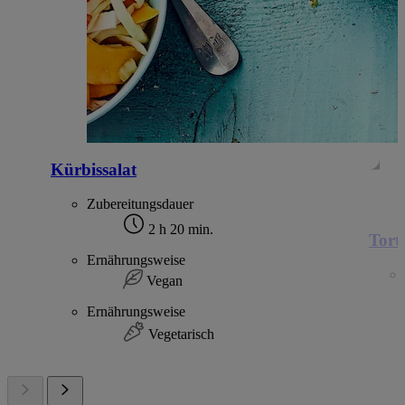
Kürbissalat
Zubereitungsdauer
2 h 20 min.
Torte
Ernährungsweise
Vegan
Ernährungsweise
Vegetarisch