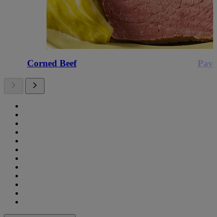
Corned Beef
Pavé