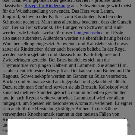
oder Kalb wird gepökelt oder gekocht serviert – probiere unser
klassisches
Rezept für Rinderzunge
aus. Schweinezunge wird meist
für die Wurstherstellung verwendet. Das Herz vom Lamm,
Jungrind, Schwein oder Kalb ist zum Kurzbraten, Kochen oder
Schmoren geeignet. Man muss allerdings beachten, dass die Garzeit
von Tier zu Tier schwankt. Die Lungen von Schwein und Kalb
werden, wie beispielsweise für unser
Lungenhaschee
, mit Essig,
also sauer zubereitet. Außerdem werden sie ebenfalls häufig bei der
Wurstherstellung eingesetzt. Schweine- und Kalbsleber sind etwas
zarter als Rinderleber, daher auch besonders beliebt. In der Regel
werden sie kurzgebraten und klassisch mit Kartoffelpüree und
Zwiebelringen gereicht. Bei Bries handelt es sich um die
Thymusdrüse von jungen Kälbern und Lämmern. Sie ähnelt Hirn,
ist aber deutlich fester. Bries gilt als Delikatesse zum Braten und für
Ragouts. Schweineköpfe werden im Ganzen zu Sülze verarbeitet.
Backen und Schnauze sind auch gepökelt und gekocht erhältlich.
Dazu reicht man Senf und serviert sie als Brotzeit. Kalbskopf wird
zunächst mehrere Stunden gekocht, dann in Scheiben geschnitten
und je nach Rezept weiterverarbeitet. Lammkopf wird vor allem
mitgegart, um Speisen ein besonderes Aroma zu verleihen. Er eignet
sich auch für die Herstellung kräftiger Brühen. In der Küche
verwendetes Knochenmark stammt in den meisten Fällen von
Rindern und Kälbern. Gekocht kann es auf Toast gegessen werden
und dient als Einlage für klare Brühen. Knochenmark ist außerdem
ein Bestandteil von Markklößchen. Hirn muss zunächst ausgiebig