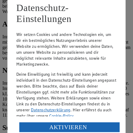
gewässert, dann geputzt und anschließend blanchiert werden. Am
Datenschutz-
beliebtesten ist Kalbshirn. Schweinehirn dient eher der
Wurstherstellung.
Einstellungen
Aufbewahrung
Wir setzen Cookies und andere Technologien ein, um
Innereien sind leicht verderblich. Deshalb solltest du frische Ware
dir ein bestmögliches Nutzungserlebnis unserer
möglichst am selben Tag verarbeiten. Müssen Innereien über Nacht
Website zu ermöglichen. Wir verwenden deine Daten,
gelagert werden, sind sie in der kältesten Zone des Kühlschranks am
um unsere Website zu personalisieren und dir
besten aufgehoben. Leber und Nieren werden in Flüssigkeit,
vorzugsweise Milch, gelagert.
möglichst relevante Inhalte anzubieten, sowie für
Marketingzwecke.
Nährwert/Wirkstoffe
Deine Einwilligung ist freiwillig und kann jederzeit
individuell in den Datenschutz-Einstellungen angepasst
Innereien liefern je nach Sorte und Tier unterschiedliche Nährwerte.
werden. Bitte beachte, dass auf Basis deiner
Innereien vom Rind liefern beispielsweise pro 100 g: 150 kcal/630
Einstellungen ggf. nicht mehr alle Funktionalitäten zur
kJ, 21 g Eiweiß, 4 g Fett und 6 g Kohlenhydrate ; vom Kalb sind es
Verfügung stehen. Weitere Erklärungen sowie einen
101 kcal/423 kJ, 17 g Eiweiß, 1,3 g Fett und knapp 5 g
Link zu den Datenschutz-Einstellungen findest du in
Kohlenhydrate ; vom Schwein durchschnittlich 148 kcal/619 kJ,
unserer
Datenschutzerklärung
. Hier erfährst du auch
knapp 24 g Eiweiß, 5 g Fett und 1 g Kohlenhydrate und vom Schaf
111 kcal/ 463 kJ, 18 g Eiweiß, 3,5 g Fett und 0,6 g Kohlenhydrate.
mehr über unsere
Cookie-Policy
.
Verarbeitung deiner personenbezogenen Daten in den
AKTIVIEREN
Suche weitere Lebensmittel aus dem
USA durch Facebook und YouTube: