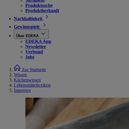
Sortiment
Produktsuche
Produktherkunft
Nachhaltigkeit
Gewinnspiele
Über EDEKA
EDEKA App
Newsletter
Verbund
Jobs
Zur Startseite
Wissen
Küchenwissen
Lebensmittellexikon
Innereien