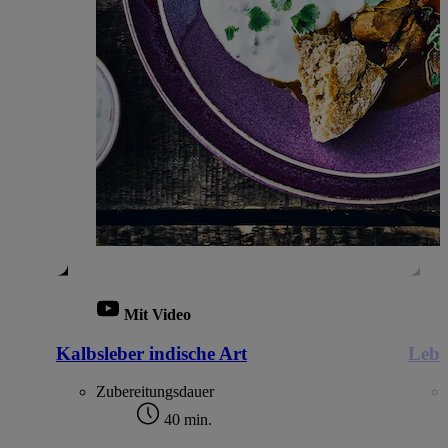
Mit Video
Kalbsleber indische Art
Lebe
Zubereitungsdauer
40 min.