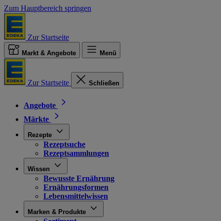
Zum Hauptbereich springen
Zur Startseite
Markt & Angebote
Menü
Zur Startseite
Schließen
Angebote
Märkte
Rezepte
Rezeptsuche
Rezeptsammlungen
Wissen
Bewusste Ernährung
Ernährungsformen
Lebensmittelwissen
Marken & Produkte