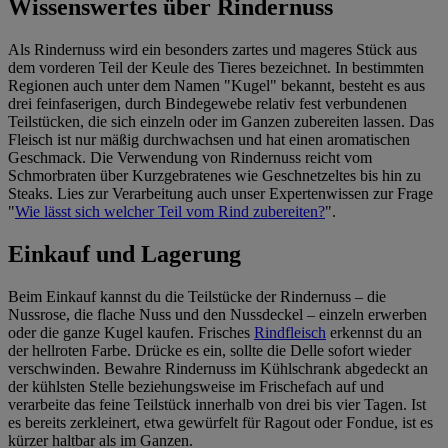
Wissenswertes über Rindernuss
Als Rindernuss wird ein besonders zartes und mageres Stück aus
dem vorderen Teil der Keule des Tieres bezeichnet. In bestimmten
Regionen auch unter dem Namen "Kugel" bekannt, besteht es aus
drei feinfaserigen, durch Bindegewebe relativ fest verbundenen
Teilstücken, die sich einzeln oder im Ganzen zubereiten lassen. Das
Fleisch ist nur mäßig durchwachsen und hat einen aromatischen
Geschmack. Die Verwendung von Rindernuss reicht vom
Schmorbraten über Kurzgebratenes wie Geschnetzeltes bis hin zu
Steaks. Lies zur Verarbeitung auch unser Expertenwissen zur Frage
"
Wie lässt sich welcher Teil vom Rind zubereiten?
".
Einkauf und Lagerung
Beim Einkauf kannst du die Teilstücke der Rindernuss – die
Nussrose, die flache Nuss und den Nussdeckel – einzeln erwerben
oder die ganze Kugel kaufen. Frisches
Rindfleisch
erkennst du an
der hellroten Farbe. Drücke es ein, sollte die Delle sofort wieder
verschwinden. Bewahre Rindernuss im Kühlschrank abgedeckt an
der kühlsten Stelle beziehungsweise im Frischefach auf und
verarbeite das feine Teilstück innerhalb von drei bis vier Tagen. Ist
es bereits zerkleinert, etwa gewürfelt für Ragout oder Fondue, ist es
kürzer haltbar als im Ganzen.