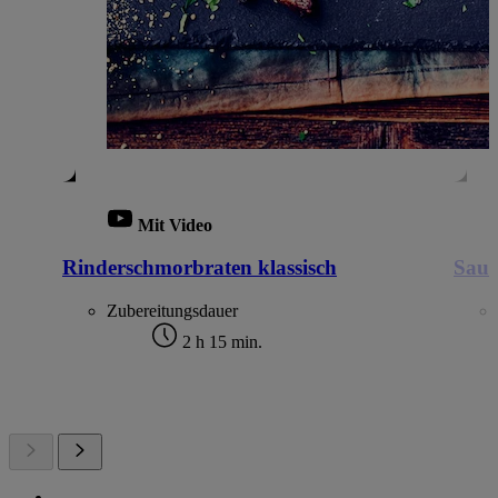
Mit Video
Rinderschmorbraten klassisch
Saue
Zubereitungsdauer
2 h 15 min.