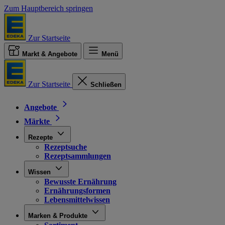
Zum Hauptbereich springen
Zur Startseite
Markt & Angebote
Menü
Zur Startseite
Schließen
Angebote
Märkte
Rezepte
Rezeptsuche
Rezeptsammlungen
Wissen
Bewusste Ernährung
Ernährungsformen
Lebensmittelwissen
Marken & Produkte