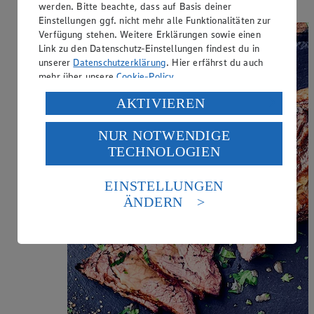
werden. Bitte beachte, dass auf Basis deiner
Einstellungen ggf. nicht mehr alle Funktionalitäten zur
Verfügung stehen. Weitere Erklärungen sowie einen
Link zu den Datenschutz-Einstellungen findest du in
unserer
Datenschutzerklärung
. Hier erfährst du auch
mehr über unsere
Cookie-Policy
.
Verarbeitung deiner personenbezogenen Daten in den
AKTIVIEREN
USA durch Facebook und YouTube:
NUR NOTWENDIGE
Wenn du auf „Aktivieren“ klickst, willigst du im Sinne
TECHNOLOGIEN
des Art. 49 Abs. 1 Satz 1 lit. a) DSGVO ein, dass deine
Daten in den USA verarbeitet werden. Der EuGH sieht
die USA als Land mit einem nach europäischen
EINSTELLUNGEN
Standards nicht angemessenen Datenschutzniveau an.
ÄNDERN
Es besteht das Risiko eines Zugriffs durch US-
amerikanische Behörden.
Informationen zum Herausgeber der Seite findest du
im
Impressum