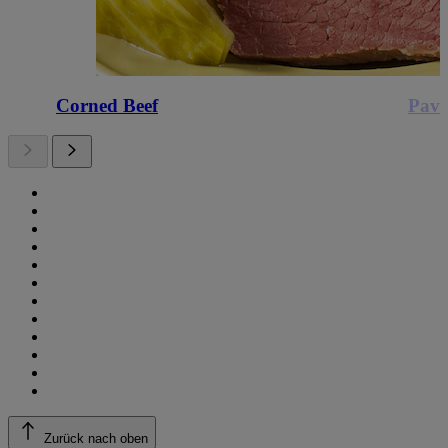
Corned Beef
Pavé
Zurück nach oben