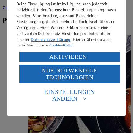
Deine Einwilligung ist freiwillig und kann jederzeit
Zur Suche
vorgefiltert nach Kategorie: Fleisch & Wurst
individuell in den Datenschutz-Einstellungen angepasst
werden. Bitte beachte, dass auf Basis deiner
Passende Rezepte zu Jagdwurst
Einstellungen ggf. nicht mehr alle Funktionalitäten zur
Verfügung stehen. Weitere Erklärungen sowie einen
Link zu den Datenschutz-Einstellungen findest du in
unserer
Datenschutzerklärung
. Hier erfährst du auch
mehr über unsere
Cookie-Policy
.
Verarbeitung deiner personenbezogenen Daten in den
AKTIVIEREN
USA durch Facebook und YouTube:
NUR NOTWENDIGE
Wenn du auf „Aktivieren“ klickst, willigst du im Sinne
TECHNOLOGIEN
des Art. 49 Abs. 1 Satz 1 lit. a) DSGVO ein, dass deine
Daten in den USA verarbeitet werden. Der EuGH sieht
die USA als Land mit einem nach europäischen
EINSTELLUNGEN
Standards nicht angemessenen Datenschutzniveau an.
ÄNDERN
Es besteht das Risiko eines Zugriffs durch US-
amerikanische Behörden.
Informationen zum Herausgeber der Seite findest du
im
Impressum