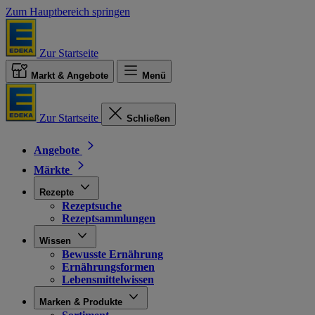
Zum Hauptbereich springen
Zur Startseite
Markt & Angebote
Menü
Zur Startseite
Schließen
Angebote
Märkte
Rezepte
Rezeptsuche
Rezeptsammlungen
Wissen
Bewusste Ernährung
Ernährungsformen
Lebensmittelwissen
Marken & Produkte