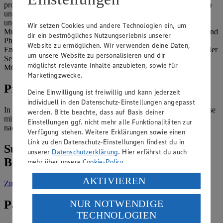
pro 100 g . Alle Blauschimmelkäse enthalten viel Eiweiß (Protein)
und viel Kalzium, reichlich Phosphor, eine Menge Vitamin A, B2
und Pantothensäure. Proteine tragen zur Erhaltung von
Wir setzen Cookies und andere Technologien ein, um
Muskelmasse bei, Calcium für die Erhaltung normaler Knochen und
dir ein bestmögliches Nutzungserlebnis unserer
Phosphor trägt, genauso wie Vitamin B2, zu einem normalen
Website zu ermöglichen. Wir verwenden deine Daten,
Energiestoffwechsel bei. Vitamin A sorgt für die Erhaltung normaler
um unsere Website zu personalisieren und dir
Sehkraft und Pantothensäure trägt zu einer Verringerung von
möglichst relevante Inhalte anzubieten, sowie für
Müdigkeit und Ermüdung bei.
Marketingzwecke.
Produkte
Deine Einwilligung ist freiwillig und kann jederzeit
individuell in den Datenschutz-Einstellungen angepasst
In unserem Sortiment findest du z.B. GUT&GÜNSTIG Weichkäse
werden. Bitte beachte, dass auf Basis deiner
mit Weiß- und Blauschimmel und GUT&GÜNSTIG Cremosino
Einstellungen ggf. nicht mehr alle Funktionalitäten zur
nach französischer Art, Blauschimmel.
Verfügung stehen. Weitere Erklärungen sowie einen
Link zu den Datenschutz-Einstellungen findest du in
Suche weitere Lebensmittel aus dem
unserer
Datenschutzerklärung
. Hier erfährst du auch
Bereich „Molkerei & Käse“
mehr über unsere
Cookie-Policy
.
Verarbeitung deiner personenbezogenen Daten in den
AKTIVIEREN
Zur Suche
vorgefiltert nach Kategorie: Molkerei & Käse
USA durch Facebook und YouTube:
Passende Rezepte zu Blauschimmelkäse
NUR NOTWENDIGE
Wenn du auf „Aktivieren“ klickst, willigst du im Sinne
TECHNOLOGIEN
des Art. 49 Abs. 1 Satz 1 lit. a) DSGVO ein, dass deine