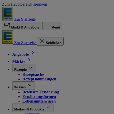
Zum Hauptbereich springen
Zur Startseite
Markt & Angebote
Menü
Zur Startseite
Schließen
Angebote
Märkte
Rezepte
Rezeptsuche
Rezeptsammlungen
Wissen
Bewusste Ernährung
Ernährungsformen
Lebensmittelwissen
Marken & Produkte