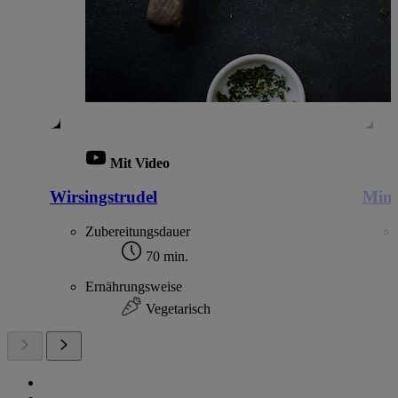
Mit Video
Wirsingstrudel
Mini
Zubereitungsdauer
70 min.
Ernährungsweise
Vegetarisch