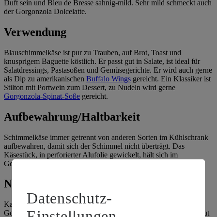
Duft sein und Bleu de Bresse sahnig-mild. Sehr mild schmeckt auch
der Gorgonzola Dolcelatte.
Verwendung
Blauschimmelkäse ist pur zu Trauben, auf Brot, Toast und
knusprigem Baguette köstlich. Er passt gut in Salate, ist ideal für
Salatdressings, Pastasoßen und Gemüsegerichte. Er wird auch gerne
als Dip zu amerikanischen
Buffalo Wings
gereicht. Ein Klassiker ist
Stilton mit Portwein zum Dessert, zu Nudeln wird gerne
Gorgonzola-Spinat-Soße
gereicht.
Aufbewahrung/Haltbarkeit
Schimmelkäse immer getrennt von anderen Sorten im Kühlschrank
aufbewahren, damit sich der Schimmel nicht überträgt. Das
Käsestück, in perforierter Alufolie gewickelt, hält sich im
Gemüsefach etwa 1 Woche.
Nährwert/Wirkstoffe
Datenschutz-
Kalorien- und Fettgehalt variieren von Sorte zu Sorte. So hat
Einstellungen
Gorgonzola bei 48 % Fett i. Tr. 360 kcal und rund 31 g Fett absolut