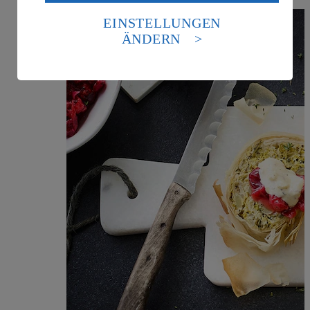
Daten in den USA verarbeitet werden. Der EuGH sieht
die USA als Land mit einem nach europäischen
EINSTELLUNGEN
Standards nicht angemessenen Datenschutzniveau an.
ÄNDERN
Es besteht das Risiko eines Zugriffs durch US-
amerikanische Behörden.
Informationen zum Herausgeber der Seite findest du
im
Impressum