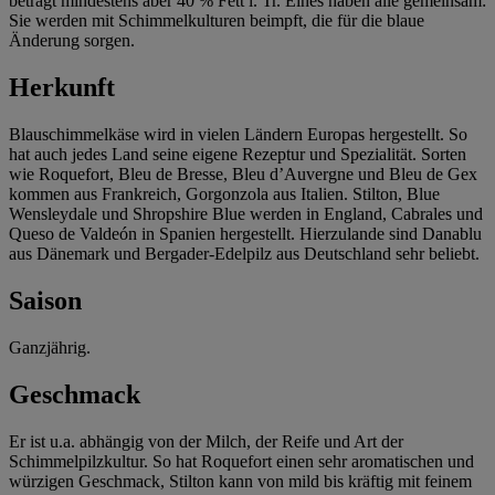
beträgt mindestens aber 40 % Fett i. Tr. Eines haben alle gemeinsam:
Sie werden mit Schimmelkulturen beimpft, die für die blaue
Änderung sorgen.
Herkunft
Blauschimmelkäse wird in vielen Ländern Europas hergestellt. So
hat auch jedes Land seine eigene Rezeptur und Spezialität. Sorten
wie Roquefort, Bleu de Bresse, Bleu d’Auvergne und Bleu de Gex
kommen aus Frankreich, Gorgonzola aus Italien. Stilton, Blue
Wensleydale und Shropshire Blue werden in England, Cabrales und
Queso de Valdeón in Spanien hergestellt. Hierzulande sind Danablu
aus Dänemark und Bergader-Edelpilz aus Deutschland sehr beliebt.
Saison
Ganzjährig.
Geschmack
Er ist u.a. abhängig von der Milch, der Reife und Art der
Schimmelpilzkultur. So hat Roquefort einen sehr aromatischen und
würzigen Geschmack, Stilton kann von mild bis kräftig mit feinem