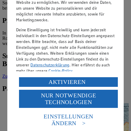
Website zu ermöglichen. Wir verwenden deine Daten,
Sorten mit „weniger Fett“ zu finden. Der Kohlenhydratanteil liegt
um unsere Website zu personalisieren und dir
bei ca. 0,2 g.
möglichst relevante Inhalte anzubieten, sowie für
Produkte
Marketingzwecke.
Deine Einwilligung ist freiwillig und kann jederzeit
In unserem Sortiment findest du die Original Nürnberger
individuell in den Datenschutz-Einstellungen angepasst
Rostbratwurst unter der Marke GUT&GÜNSTIG sowie diverse
werden. Bitte beachte, dass auf Basis deiner
weitere Bratwürste.
Einstellungen ggf. nicht mehr alle Funktionalitäten zur
Verfügung stehen. Weitere Erklärungen sowie einen
Suche weitere Lebensmittel aus dem
Link zu den Datenschutz-Einstellungen findest du in
Bereich „Fleisch & Wurst“
unserer
Datenschutzerklärung
. Hier erfährst du auch
mehr über unsere
Cookie-Policy
.
Zur Suche
vorgefiltert nach Kategorie: Fleisch & Wurst
Verarbeitung deiner personenbezogenen Daten in den
AKTIVIEREN
USA durch Facebook und YouTube:
Passende Rezepte zu Bratwurst
NUR NOTWENDIGE
Wenn du auf „Aktivieren“ klickst, willigst du im Sinne
TECHNOLOGIEN
des Art. 49 Abs. 1 Satz 1 lit. a) DSGVO ein, dass deine
Daten in den USA verarbeitet werden. Der EuGH sieht
die USA als Land mit einem nach europäischen
EINSTELLUNGEN
Standards nicht angemessenen Datenschutzniveau an.
ÄNDERN
Es besteht das Risiko eines Zugriffs durch US-