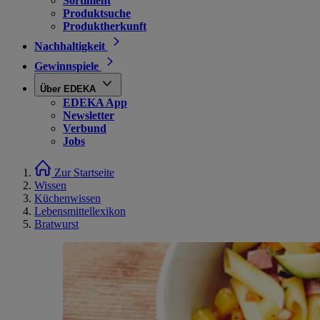
Sortiment
Produktsuche
Produktherkunft
Nachhaltigkeit
Gewinnspiele
Über EDEKA
EDEKA App
Newsletter
Verbund
Jobs
Zur Startseite
Wissen
Küchenwissen
Lebensmittellexikon
Bratwurst