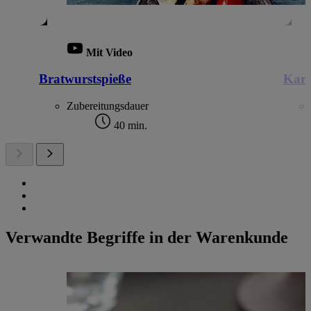
Mit Video
Bratwurstspieße
Kart
Zubereitungsdauer
40 min.
Verwandte Begriffe in der Warenkunde