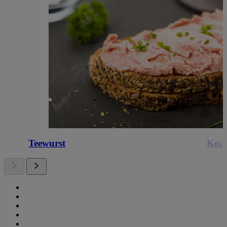
Teewurst
Koch