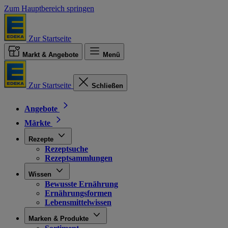
Zum Hauptbereich springen
Zur Startseite
Markt & Angebote
Menü
Zur Startseite
Schließen
Angebote
Märkte
Rezepte
Rezeptsuche
Rezeptsammlungen
Wissen
Bewusste Ernährung
Ernährungsformen
Lebensmittelwissen
Marken & Produkte