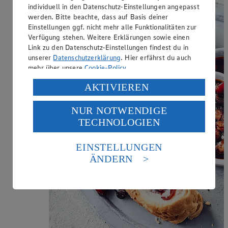
individuell in den Datenschutz-Einstellungen angepasst
werden. Bitte beachte, dass auf Basis deiner
Einstellungen ggf. nicht mehr alle Funktionalitäten zur
Verfügung stehen. Weitere Erklärungen sowie einen
Link zu den Datenschutz-Einstellungen findest du in
unserer
Datenschutzerklärung
. Hier erfährst du auch
mehr über unsere
Cookie-Policy
.
Verarbeitung deiner personenbezogenen Daten in den
AKTIVIEREN
USA durch Facebook und YouTube:
NUR NOTWENDIGE
Wenn du auf „Aktivieren“ klickst, willigst du im Sinne
TECHNOLOGIEN
des Art. 49 Abs. 1 Satz 1 lit. a) DSGVO ein, dass deine
Daten in den USA verarbeitet werden. Der EuGH sieht
die USA als Land mit einem nach europäischen
EINSTELLUNGEN
Standards nicht angemessenen Datenschutzniveau an.
ÄNDERN
Es besteht das Risiko eines Zugriffs durch US-
amerikanische Behörden.
Informationen zum Herausgeber der Seite findest du
im
Impressum