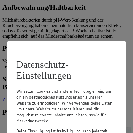
Aufbewahrung/Haltbarkeit
Milchsäurebakterien durch pH-Wert-Senkung und der
Räuchervorgang haben einen natürlich konservierenden Effekt,
sodass Teewurst gekühlt gelagert ca. 3 Wochen haltbar ist. Es
empfiehlt sich, auf das Mindesthaltbarkeitsdatum zu achten.
Produkte
Von der Marke „GUT&GÜNSTIG“ ist abgepackte Delikatess
Datenschutz-
Teewurst, fein erhältlich.
Einstellungen
Suche weitere Lebensmittel aus dem
Bereich „Fleisch & Wurst“
Wir setzen Cookies und andere Technologien ein, um
dir ein bestmögliches Nutzungserlebnis unserer
Zur Suche
vorgefiltert nach Kategorie: Fleisch & Wurst
Website zu ermöglichen. Wir verwenden deine Daten,
um unsere Website zu personalisieren und dir
Passende Rezepte zu Teewurst
möglichst relevante Inhalte anzubieten, sowie für
Marketingzwecke.
Deine Einwilligung ist freiwillig und kann jederzeit