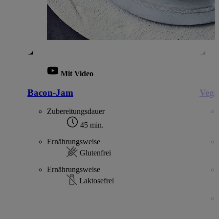
Mit Video
Bacon-Jam
Vega
Zubereitungsdauer
45 min.
Ernährungsweise
Glutenfrei
Ernährungsweise
Laktosefrei