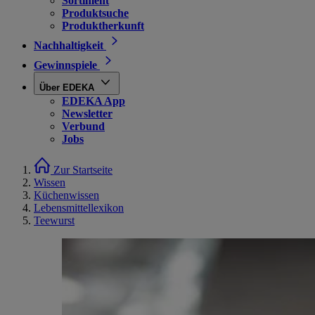
Sortiment
Produktsuche
Produktherkunft
Nachhaltigkeit
Gewinnspiele
Über EDEKA
EDEKA App
Newsletter
Verbund
Jobs
Zur Startseite
Wissen
Küchenwissen
Lebensmittellexikon
Teewurst