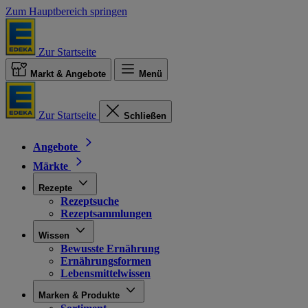
Zum Hauptbereich springen
Zur Startseite
Markt & Angebote
Menü
Zur Startseite
Schließen
Angebote
Märkte
Rezepte
Rezeptsuche
Rezeptsammlungen
Wissen
Bewusste Ernährung
Ernährungsformen
Lebensmittelwissen
Marken & Produkte