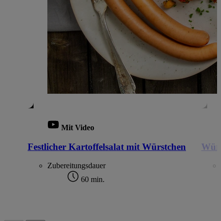
Mit Video
Festlicher Kartoffelsalat mit Würstchen
Würs
Zubereitungsdauer
60 min.