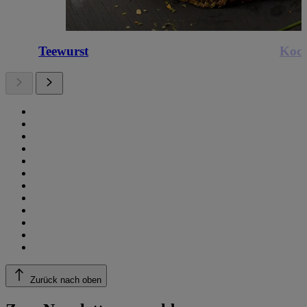
Teewurst
Koch
Zurück nach oben