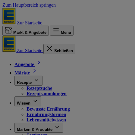
Zum Hauptbereich springen
Zur Startseite
Markt & Angebote
Menü
Zur Startseite
Schließen
Angebote
Märkte
Rezepte
Rezeptsuche
Rezeptsammlungen
Wissen
Bewusste Ernährung
Ernährungsformen
Lebensmittelwissen
Marken & Produkte