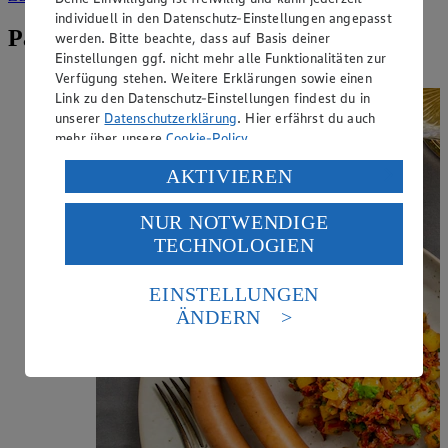
individuell in den Datenschutz-Einstellungen angepasst
Passende Rezepte zu Debrecziner
werden. Bitte beachte, dass auf Basis deiner
Einstellungen ggf. nicht mehr alle Funktionalitäten zur
Verfügung stehen. Weitere Erklärungen sowie einen
Link zu den Datenschutz-Einstellungen findest du in
unserer
Datenschutzerklärung
. Hier erfährst du auch
mehr über unsere
Cookie-Policy
.
Verarbeitung deiner personenbezogenen Daten in den
AKTIVIEREN
USA durch Facebook und YouTube:
NUR NOTWENDIGE
Wenn du auf „Aktivieren“ klickst, willigst du im Sinne
TECHNOLOGIEN
des Art. 49 Abs. 1 Satz 1 lit. a) DSGVO ein, dass deine
Daten in den USA verarbeitet werden. Der EuGH sieht
die USA als Land mit einem nach europäischen
EINSTELLUNGEN
Standards nicht angemessenen Datenschutzniveau an.
ÄNDERN
Es besteht das Risiko eines Zugriffs durch US-
amerikanische Behörden.
Informationen zum Herausgeber der Seite findest du
im
Impressum