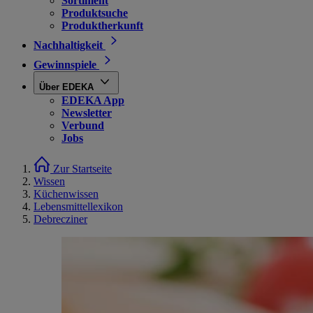
Sortiment
Produktsuche
Produktherkunft
Nachhaltigkeit
Gewinnspiele
Über EDEKA
EDEKA App
Newsletter
Verbund
Jobs
Zur Startseite
Wissen
Küchenwissen
Lebensmittellexikon
Debrecziner